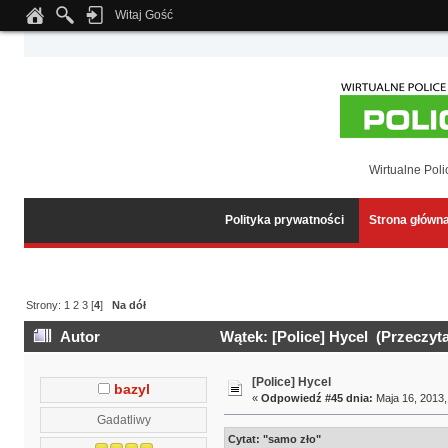
Witaj Gość
Notice
: Undefined index: tapatalk_body_hook in
/home/klient.dhosting.pl/wipmed
Wirtualne Poli
Polityka prywatności
Strona główn
Strony:
1
2
3
[
4
]
Na dół
Autor
Wątek: [Police] Hycel (Przeczyt
[Police] Hycel
bazyl
«
Odpowiedź #45 dnia:
Maja 16, 2013,
Gadatliwy
Cytat: "samo zło"