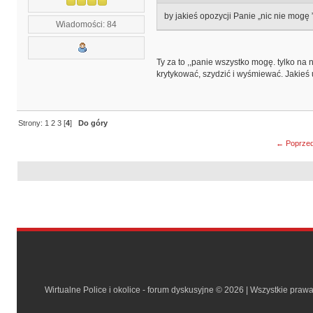
by jakieś opozycji Panie „nic nie mog
Wiadomości: 84
Ty za to ,,panie wszystko mogę. tylko na
krytykować, szydzić i wyśmiewać. Jakieś
Strony:
1
2
3
[
4
]
Do góry
← Poprzed
Wirtualne Police i okolice - forum dyskusyjne © 2026 | Wszystkie praw