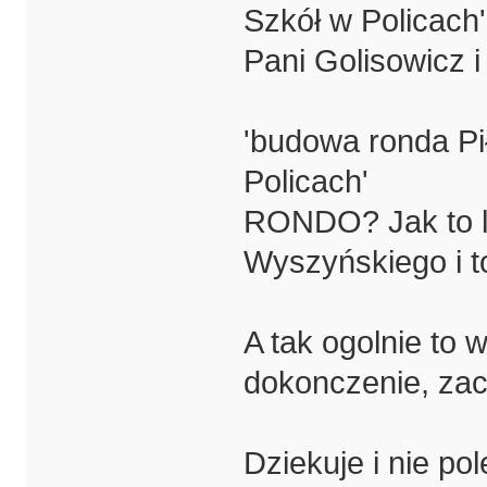
Szkół w Policach'
Pani Golisowicz 
'budowa ronda P
Policach'
RONDO? Jak to lep
Wyszyńskiego i to
A tak ogolnie to 
dokonczenie, za
Dziekuje i nie po