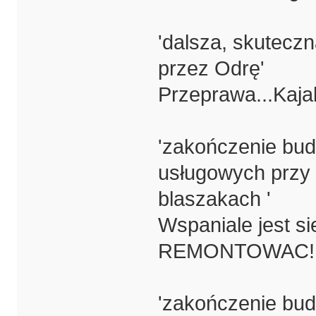
'dalsza, skutecz
przez Odrę'
Przeprawa...Kaja
'zakończenie bu
usługowych przy 
blaszakach '
Wspaniale jest si
REMONTOWAC!
'zakończenie bud