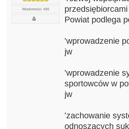
przedsiębiorcami
Wiadomości: 498
Powiat podlega p
'wprowadzenie p
jw
'wprowadzenie sy
sportowców w po
jw
'zachowanie syst
odnoszących sukc