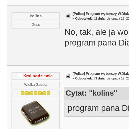
[Police] Program wyborczy W.Diak
kolins
«
Odpowiedź #2 dnia:
Listopada 12, 20
Gość
No, tak, ale ja w
program pana Dia
[Police] Program wyborczy W.Diak
Król podziemia
«
Odpowiedź #3 dnia:
Listopada 12, 20
Wielka Gaduła
Cytat: "kolins"
program pana D