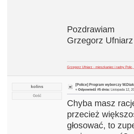
Pozdrawiam
Grzegorz Ufniarz
Grzegorz Ufniarz - mieszkaniec i radny Polic
[Police] Program wyborczy W.Diak
kolins
«
Odpowiedź #5 dnia:
Listopada 12, 20
Gość
Chyba masz rację 
przecież większo
głosować, to zup