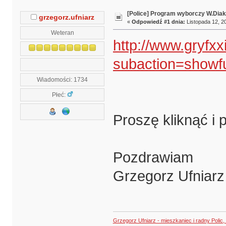
[Police] Program wyborczy W.Diak
grzegorz.ufniarz
«
Odpowiedź #1 dnia:
Listopada 12, 20
Weteran
http://www.gryfxxi
subaction=showf
Wiadomości: 1734
Płeć:
Proszę kliknąć i 
Pozdrawiam
Grzegorz Ufniarz
Grzegorz Ufniarz - mieszkaniec i radny Polic