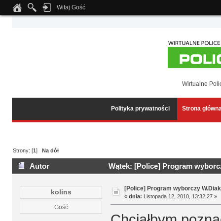
Witaj Gość
Notice
: Undefined index: tapatalk_body_hook in
/home/klient.dhosting.pl/wipmed
Wirtualne Poli
Polityka prywatności
Strona główn
Strony: [
1
]
Na dół
Autor
Wątek: [Police] Program wyborcz
[Police] Program wyborczy W.Diak
kolins
«
dnia:
Listopada 12, 2010, 13:32:27 »
Gość
Chciałbym poznac