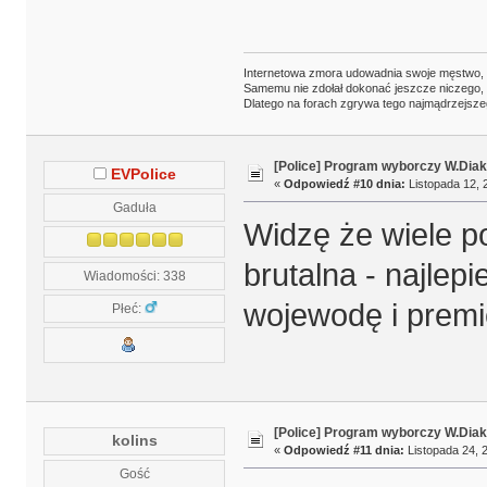
Internetowa zmora udowadnia swoje męstwo,
Samemu nie zdołał dokonać jeszcze niczego,
Dlatego na forach zgrywa tego najmądrzejsze
[Police] Program wyborczy W.Diak
EVPolice
«
Odpowiedź #10 dnia:
Listopada 12, 
Gaduła
Widzę że wiele p
brutalna - najlepi
Wiadomości: 338
wojewodę i premie
Płeć:
[Police] Program wyborczy W.Diak
kolins
«
Odpowiedź #11 dnia:
Listopada 24, 2
Gość