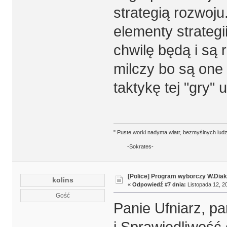
strategią rozwoju
elementy strategii
chwilę będą i są 
milczy bo są one
taktykę tej "gry" 
" Puste worki nadyma wiatr, bezmyślnych ludz
-Sokrates-
[Police] Program wyborczy W.Diak
kolins
«
Odpowiedź #7 dnia:
Listopada 12, 20
Gość
Panie Ufniarz, p
i Sprawiedliwość 