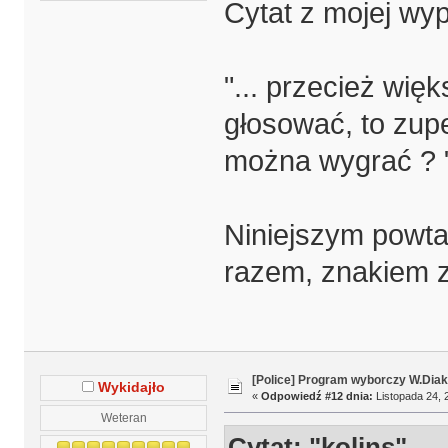
Cytat z mojej wy
"... przecież wię
głosować, to zup
można wygrać ? 
Niniejszym powta
razem, znakiem z
[Police] Program wyborczy W.Diak
Wykidajło
«
Odpowiedź #12 dnia:
Listopada 24, 
Weteran
Cytat: "kolins"