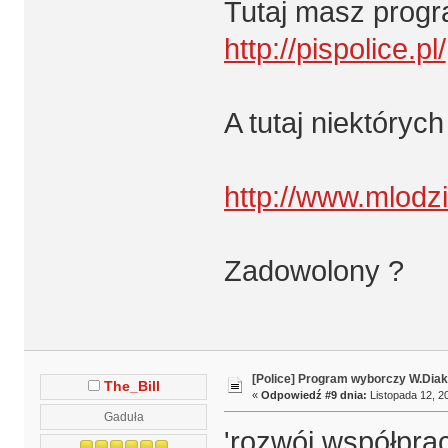
Tutaj masz progr
http://pispolice.pl/
A tutaj niektóryc
http://www.mlodzid
Zadowolony ?
[Police] Program wyborczy W.Diak
The_Bill
«
Odpowiedź #9 dnia:
Listopada 12, 20
Gaduła
'rozwój współprac