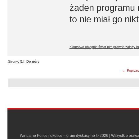
żaden programu ni
to nie miał go nik
Kłamstwo obiegnie świat nim prawda założy b
Strony: [
1
]
Do góry
← Poprzed
Wirtualne Police i okolice - forum dyskusyjne © 2026 | Wszystkie praw