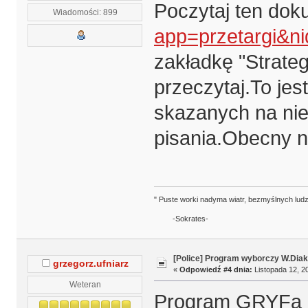
Poczytaj ten do
Wiadomości: 899
app=przetargi&n
zakładkę "Strate
przeczytaj.To je
skazanych na nie
pisania.Obecny n
" Puste worki nadyma wiatr, bezmyślnych ludz
-Sokrates-
[Police] Program wyborczy W.Diak
grzegorz.ufniarz
«
Odpowiedź #4 dnia:
Listopada 12, 20
Weteran
Program GRYFa 