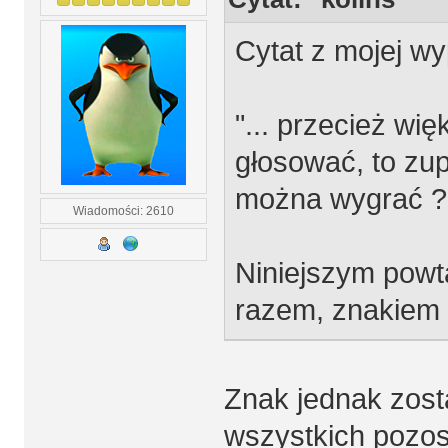
Cytat z mojej w
"... przecież wi
głosować, to zup
można wygrać ?
Wiadomości: 2610
Niniejszym powt
razem, znakiem 
Znak jednak zosta
wszystkich pozos