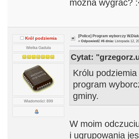
można wygrać? :
[Police] Program wyborczy W.Diak
Król podziemia
«
Odpowiedź #6 dnia:
Listopada 12, 20
Wielka Gaduła
Cytat: "grzegorz.u
Królu podziemia 
program wyborcz
gminy.
Wiadomości: 899
W moim odczuciu 
i ugrupowania jes