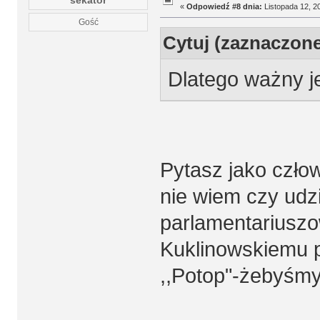
sekator
«
Odpowiedź #8 dnia:
Listopada 12, 20
Gość
Cytuj (zaznaczon
Dlatego ważny je
Pytasz jako człow
nie wiem czy udzi
parlamentariuszowi
Kuklinowskiemu 
,,Potop"-żebyśmy s