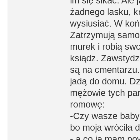
im się sikać. Ale
żadnego lasku, k
wysiusiać. W koń
Zatrzymują samoc
murek i robią swo
ksiądz. Zawstydz
są na cmentarzu.
jadą do domu. Dz
mężowie tych pań
romowę:
-Czy wasze baby 
bo moja wróciła 
- a co ja mam po