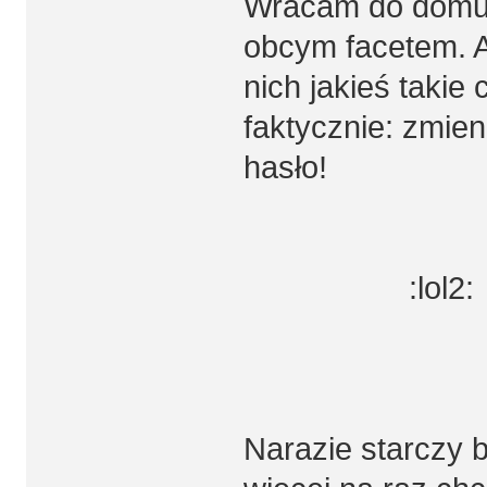
Wracam do domu, 
obcym facetem. A
nich jakieś takie
faktycznie: zmieni
hasło!
:lol2:
Narazie starczy 