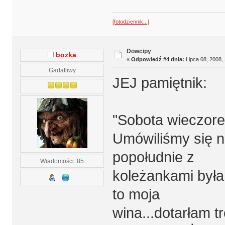
[fotodziennik...]
Dowcipy
bozka
«
Odpowiedź #4 dnia:
Lipca 08, 2008, 
Gadatliwy
JEJ pamiętnik:
"Sobota wieczore
Umówiliśmy się n
popołudnie z
Wiadomości: 85
koleżankami był
to moja
wina...dotarłam t