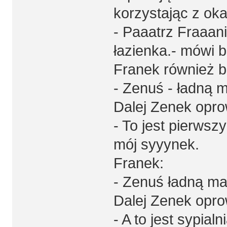
korzystając z ok
- Paaatrz Fraaani
łazienka.- mówi 
Franek również 
- Zenuś - ładną m
Dalej Zenek opr
- To jest pierwszy
mój syyynek.
Franek:
- Zenuś ładną ma
Dalej Zenek opr
- A to jest sypial