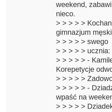
weekend, zabawi
nieco.
> > > > > Kochan
gimnazjum męski
> > > > > swego
> > > > > ucznia:
> > > > > - Kami
Korepetycje odwo
> > > > > Zadowo
> > > > > - Dzia
wpaść na weeke
> > > > > Dziadek