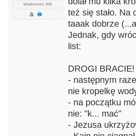
dolał mu kilka kr
Wiadomości: 408
też się stało. Na 
taaak dobrze (...
Jednak, gdy wróc
list:
DROGI BRACIE!
- następnym raze
nie kropelkę wod
- na początku mów
nie: "k... mać"
- Jezusa ukrzyżow
- Kain nie ciągnął