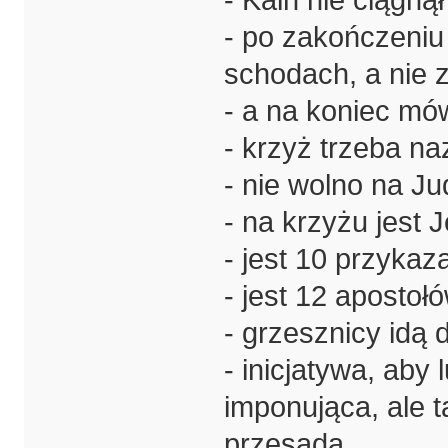
- po zakończeniu
schodach, a nie 
- a na koniec mówi
- krzyż trzeba na
- nie wolno na Ju
- na krzyżu jest 
- jest 10 przykaz
- jest 12 apostołó
- grzesznicy idą d
- inicjatywa, aby 
imponująca, ale t
przesada