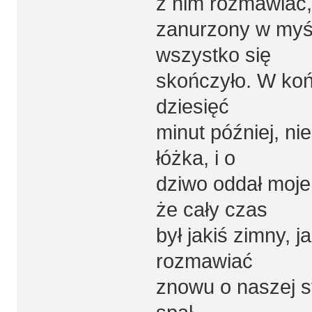
z nim rozmawiać, 
zanurzony w myśl
wszystko się
skończyło. W koń
dziesięć
minut później, ni
łóżka, i o
dziwo oddał moje 
że cały czas
był jakiś zimny,
rozmawiać
znowu o naszej sy