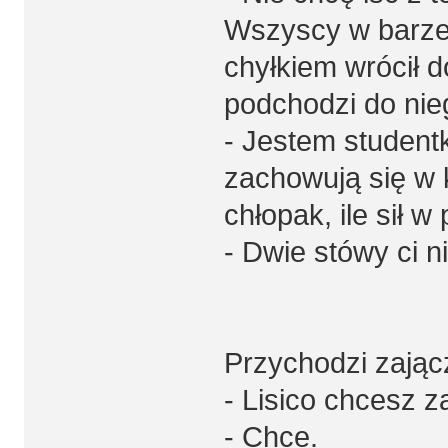
Wszyscy w barze 
chyłkiem wrócił d
podchodzi do nie
- Jestem studentk
zachowują się w k
chłopak, ile sił w
- Dwie stówy ci n
Przychodzi zającz
- Lisico chcesz z
- Chce.