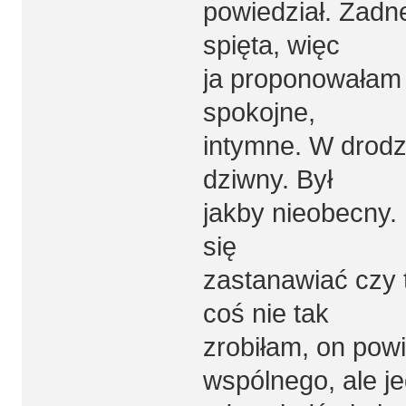
powiedział. Żad
spięta, więc
ja proponowałam 
spokojne,
intymne. W drodze
dziwny. Był
jakby nieobecny.
się
zastanawiać czy 
coś nie tak
zrobiłam, on powi
wspólnego, ale j