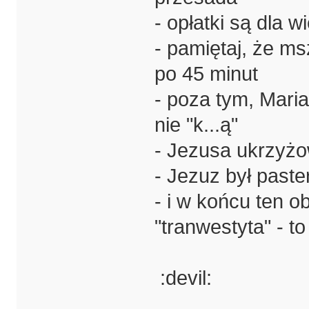
- opłatki są dla 
- pamiętaj, że ms
po 45 minut
- poza tym, Mari
nie "k...ą"
- Jezusa ukrzyżowa
- Jezuz był paste
- i w końcu ten o
"tranwestyta" - to
:devil: