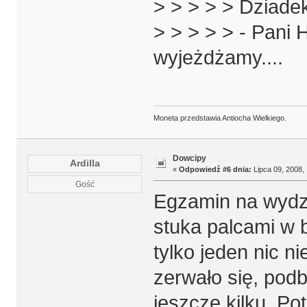
> > > > > Dziadek
> > > > > - Pani 
wyjeżdżamy....
Moneta przedstawia Antiocha Wielkiego.
Dowcipy
Ardilla
«
Odpowiedź #6 dnia:
Lipca 09, 2008, 
Gość
Egzamin na wydzia
stuka palcami w b
tylko jeden nic 
zerwało się, podb
jeszcze kilku. Po