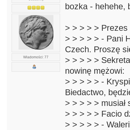
bozka - hehehe, 
> > > > > Prezes
> > > > > - Pani
Czech. Proszę s
Wiadomości: 77
> > > > > Sekret
nowinę mężowi:
> > > > > - Krysp
Biedactwo, będzi
> > > > > musiał 
> > > > > Facio 
> > > > > - Waler