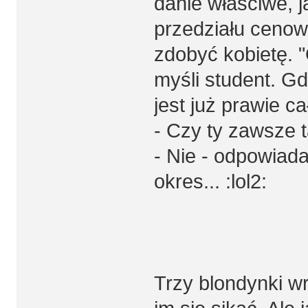
danie właściwe, j
przedziału cenowe
zdobyć kobietę. "
myśli student. Gd
jest już prawie c
- Czy ty zawsze 
- Nie - odpowiad
okres... :lol2:
Trzy blondynki w