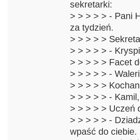
sekretarki:
> > > > > - Pani
za tydzień.
> > > > > Sekret
> > > > > - Krysp
> > > > > Facet d
> > > > > - Waleri
> > > > > Kochan
> > > > > - Kamil
> > > > > Uczeń 
> > > > > - Dziad
wpaść do ciebie.