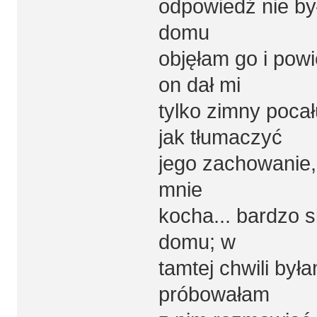
odpowiedź nie by
domu
objęłam go i pow
on dał mi
tylko zimny poca
jak tłumaczyć
jego zachowanie, 
mnie
kocha... bardzo 
domu; w
tamtej chwili był
próbowałam