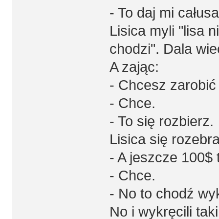
- To daj mi całusa
Lisica myli "lisa
chodzi". Dala wie
A zając:
- Chcesz zarobić
- Chce.
- To się rozbierz.
Lisica się rozebra
- A jeszcze 100$
- Chce.
- No to chodź wy
No i wykręcili ta