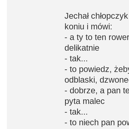
Jechał chłopczyk 
koniu i mówi:
- a ty to ten row
delikatnie
- tak...
- to powiedz, żeb
odblaski, dzwonec
- dobrze, a pan t
pyta malec
- tak...
- to niech pan po