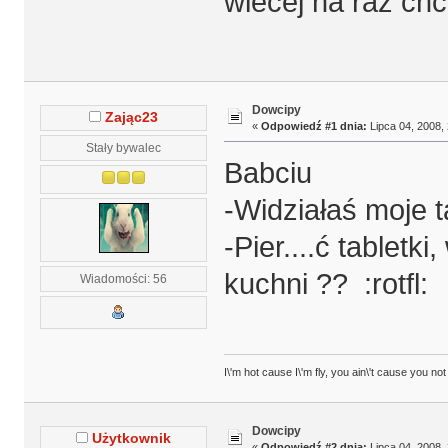
wiecej na raz chc
Dowcipy
Zając23
«
Odpowiedź #1 dnia:
Lipca 04, 2008, 
Stały bywalec
Babciu
-Widziałaś moje t
-Pier....ć tabletk
kuchni ?? :rotfl:
Wiadomości: 56
I\'m hot cause I\'m fly, you ain\'t cause you not
Dowcipy
Użytkownik
«
Odpowiedź #2 dnia:
Lipca 04, 2008, 