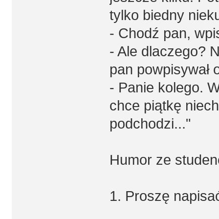
tylko biedny niek
- Chodź pan, wpi
- Ale dlaczego? N
pan powpisywał od
- Panie kolego. 
chce piątkę niec
podchodzi..."
Humor ze studenc
1. Proszę napisa