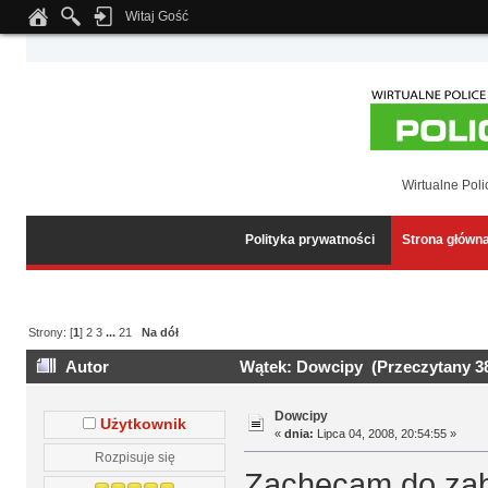
Witaj Gość
Notice
: Undefined index: tapatalk_body_hook in
/home/klient.dhosting.pl/wipmed
Wirtualne Poli
Polityka prywatności
Strona główn
Strony: [
1
]
2
3
...
21
Na dół
Autor
Wątek: Dowcipy (Przeczytany 38
Dowcipy
Użytkownik
«
dnia:
Lipca 04, 2008, 20:54:55 »
Rozpisuje się
Zachęcam do zab