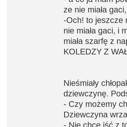
ze nie miała gaci
-Och! to jeszcze n
nie miała gaci, i 
miała szarfę z 
KOLEDZY Z WA
Nieśmiały chłopa
dziewczynę. Podsz
- Czy możemy ch
Dziewczyna wrza
- Nie chcę iść z t