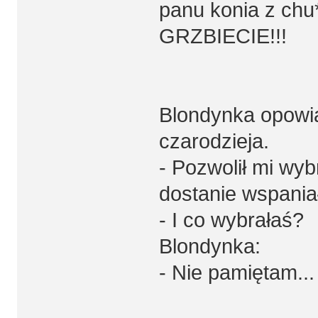
panu konia z chu
GRZBIECIE!!!
Blondynka opowiad
czarodzieja.
- Pozwolił mi wyb
dostanie wspaniał
- I co wybrałaś?
Blondynka:
- Nie pamiętam...