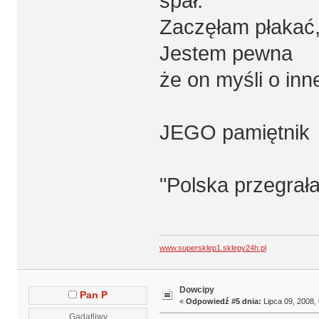
spał.
Zaczęłam płakać,
Jestem pewna
że on myśli o inne
JEGO pamiętnik
"Polska przegrała.
www.supersklep1.sklepy24h.pl
Dowcipy
Pan P
«
Odpowiedź #5 dnia:
Lipca 09, 2008, 
Gadatliwy