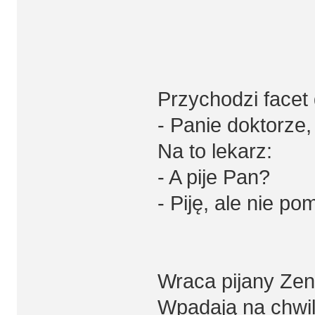
Przychodzi facet 
- Panie doktorze,
Na to lekarz:
- A pije Pan?
- Piję, ale nie po
Wraca pijany Zen
Wpadają na chwi