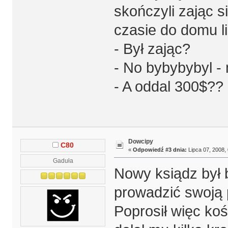
skończyli zając s
czasie do domu li
- Był zając?
- No bybybybyl - 
- A oddal 300$??
Dowcipy
C80
«
Odpowiedź #3 dnia:
Lipca 07, 2008, 
Gaduła
Nowy ksiądz był b
prowadzić swoją 
Poprosił więc koś