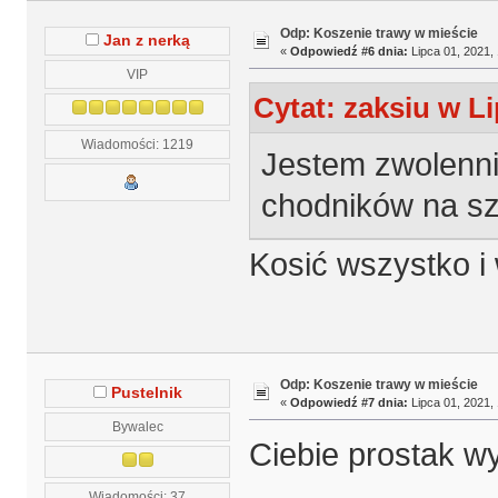
Odp: Koszenie trawy w mieście
Jan z nerką
«
Odpowiedź #6 dnia:
Lipca 01, 2021, 
VIP
Cytat: zaksiu w Li
Wiadomości: 1219
Jestem zwolenni
chodników na sz
Kosić wszystko i
Odp: Koszenie trawy w mieście
Pustelnik
«
Odpowiedź #7 dnia:
Lipca 01, 2021, 
Bywalec
Ciebie prostak wy
Wiadomości: 37