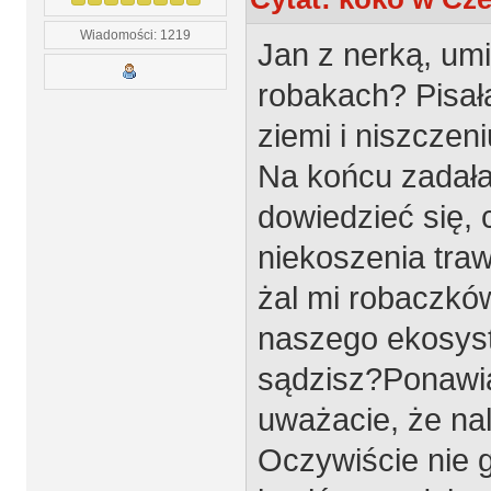
Wiadomości: 1219
Jan z nerką, um
robakach? Pisał
ziemi i niszczen
Na końcu zadała
dowiedzieć się, 
niekoszenia traw
żal mi robaczków
naszego ekosyst
sądzisz?Ponawia
uważacie, że nal
Oczywiście nie g