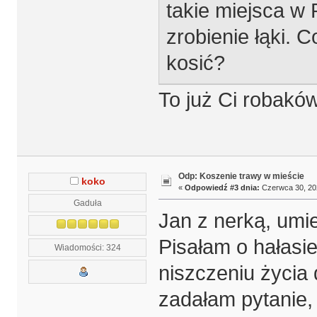
takie miejsca w 
zrobienie łąki. 
kosić?
To już Ci robakó
Odp: Koszenie trawy w mieście
koko
«
Odpowiedź #3 dnia:
Czerwca 30, 202
Gaduła
Jan z nerką, umi
Pisałam o hałasie
Wiadomości: 324
niszczeniu życia
zadałam pytanie, 