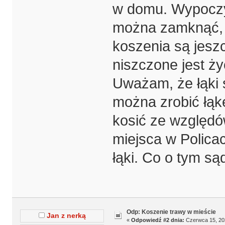
w domu. Wypoczyn
można zamknąć, b
koszenia są jeszc
niszczone jest ży
Uważam, że łąki 
można zrobić łąk
kosić ze względó
miejsca w Policac
łąki. Co o tym są
Odp: Koszenie trawy w mieście
Jan z nerką
«
Odpowiedź #2 dnia:
Czerwca 15, 202