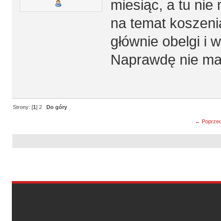
miesiąc, a tu ni
na temat koszeni
głównie obelgi i 
Naprawdę nie mac
Strony: [
1
]
2
Do góry
← Poprzed