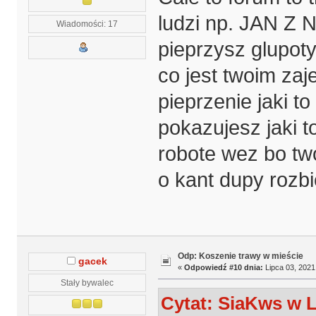
ludzi np. JAN Z 
Wiadomości: 17
pieprzysz glupoty
co jest twoim zaj
pieprzenie jaki t
pokazujesz jaki t
robote wez bo two
o kant dupy rozbi
Odp: Koszenie trawy w mieście
gacek
«
Odpowiedź #10 dnia:
Lipca 03, 2021
Stały bywalec
Cytat: SiaKws w L