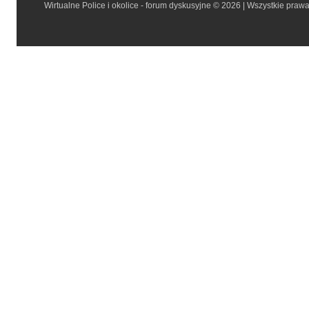
Wirtualne Police i okolice - forum dyskusyjne © 2026 | Wszystkie praw