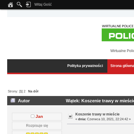
Witaj Gość
Notice
: Undefined index: tapatalk_body_hook in
/home/klient.dhosting.pl/wipmed
Wirtualne Poli
Polityka prywatności
Strona główn
Strony: [
1
]
2
Na dół
Autor
Wątek: Koszenie trawy w mieście
Koszenie trawy w mieście
Jan
«
dnia:
Czerwca 10, 2021, 22:24:42 »
Rozpisuje się