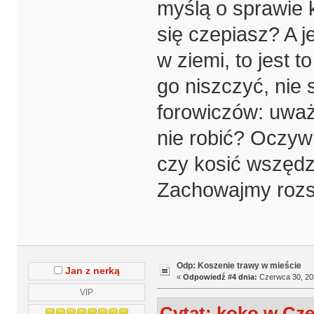
myślą o sprawie 
się czepiasz? A j
w ziemi, to jest
go niszczyć, nie
forowiczów: uważ
nie robić? Oczywi
czy kosić wszędz
Zachowajmy rozs
Odp: Koszenie trawy w mieście
Jan z nerką
«
Odpowiedź #4 dnia:
Czerwca 30, 202
VIP
Cytat: koko w Cze