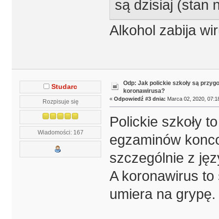
są dzisiaj (stan
Alkohol zabija wi
Odp: Jak polickie szkoły są przyg
Studarc
koronawirusa?
«
Odpowiedź #3 dnia:
Marca 02, 2020, 07:1
Rozpisuje się
Polickie szkoły to
Wiadomości: 167
egzaminów koncow
szczególnie z ję
A koronawirus to s
umiera na grypę.