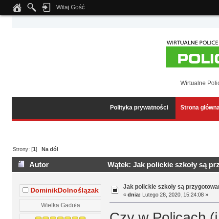
Witaj Gość
Notice
: Undefined index: tapatalk_body_hook in
/home/klient.dhosting.pl/wipmed
Wirtualne Poli
Polityka prywatności
Strona główn
Strony: [
1
]
Na dół
Autor
Wątek: Jak polickie szkoły są p
Jak polickie szkoły są przygotow
DominikDolnoślązak
«
dnia:
Lutego 28, 2020, 15:24:08 »
Wielka Gaduła
Czy w Policach (i