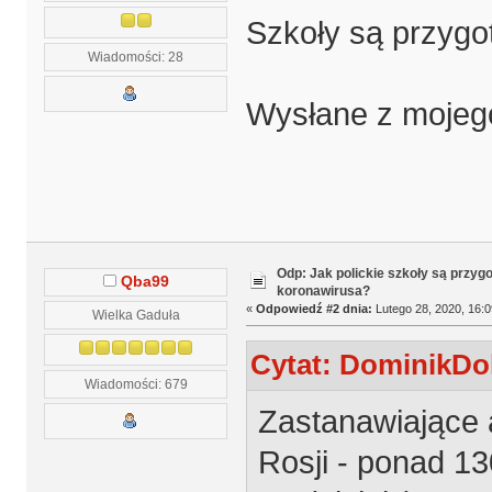
Szkoły są przygo
Wiadomości: 28
Wysłane z mojeg
Odp: Jak polickie szkoły są przyg
Qba99
koronawirusa?
«
Odpowiedź #2 dnia:
Lutego 28, 2020, 16:0
Wielka Gaduła
Cytat: DominikDol
Wiadomości: 679
Zastanawiające a
Rosji - ponad 1