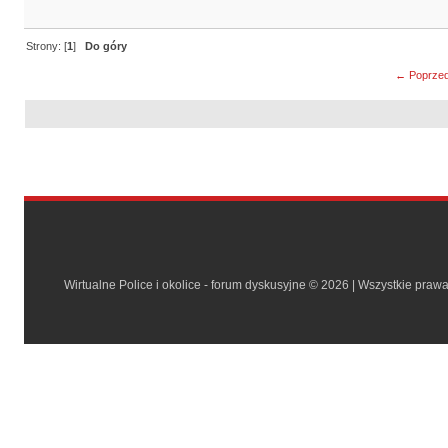
Strony: [
1
]
Do góry
← Poprzed
Wirtualne Police i okolice - forum dyskusyjne © 2026 | Wszystkie praw