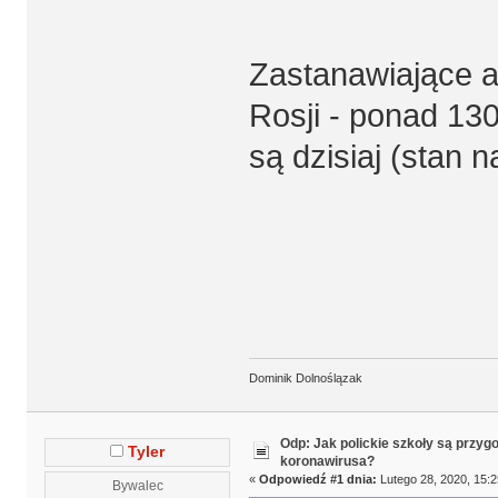
Zastanawiające al
Rosji - ponad 13
są dzisiaj (stan 
Dominik Dolnoślązak
Odp: Jak polickie szkoły są przyg
Tyler
koronawirusa?
«
Odpowiedź #1 dnia:
Lutego 28, 2020, 15:2
Bywalec