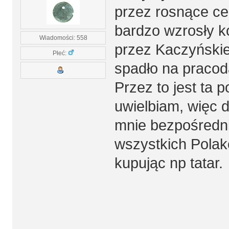
przez rosnące cen
bardzo wzrosły k
Wiadomości: 558
przez Kaczyńskieg
Płeć:
spadło na praco
Przez to jest ta 
uwielbiam, więc 
mnie bezpośrednio
wszystkich Polakó
kupując np tatar.