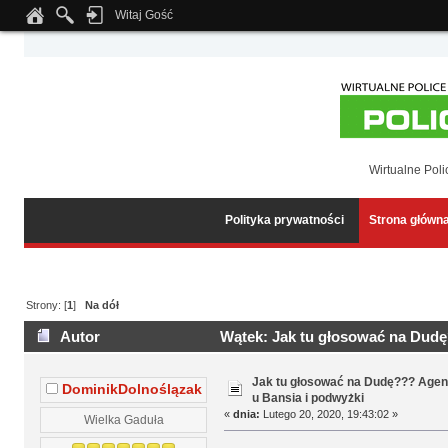
Witaj Gość
Notice
: Undefined index: tapatalk_body_hook in
/home/klient.dhosting.pl/wipmed
Wirtualne Poli
Polityka prywatności
Strona główn
Strony: [
1
]
Na dół
Autor
Wątek: Jak tu głosować na Dudę
14822 razy)
Jak tu głosować na Dudę??? Agen
DominikDolnoślązak
u Bansia i podwyżki
«
dnia:
Lutego 20, 2020, 19:43:02 »
Wielka Gaduła