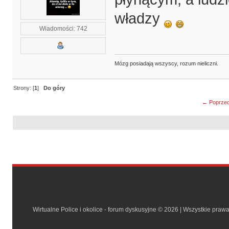
władzy
Wiadomości: 742
Mózg posiadają wszyscy, rozum nieliczni.
Strony: [
1
]
Do góry
← Poprzed
Wirtualne Police i okolice - forum dyskusyjne © 2026 | Wszystkie praw