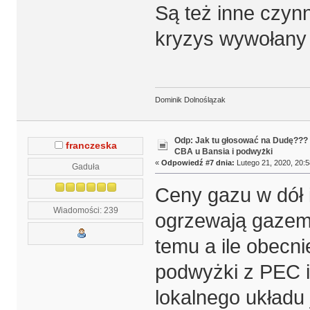
Są też inne czynn
kryzys wywołany
Dominik Dolnoślązak
Odp: Jak tu głosować na Dudę???
franczeska
CBA u Bansia i podwyżki
«
Odpowiedź #7 dnia:
Lutego 21, 2020, 20:5
Gaduła
Ceny gazu w dół 
Wiadomości: 239
ogrzewają gazem m
temu a ile obecni
podwyżki z PEC i
lokalnego układu