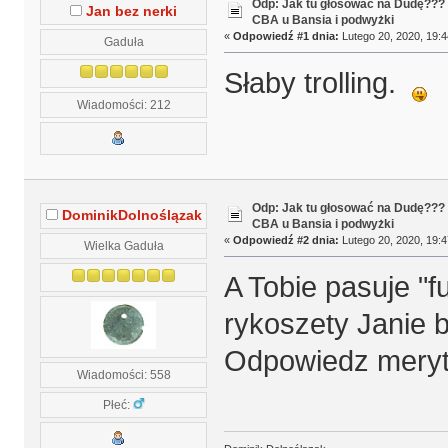
Odp: Jak tu głosować na Dudę???
Jan bez nerki
CBA u Bansia i podwyżki
«
Odpowiedź #1 dnia:
Lutego 20, 2020, 19:4
Gaduła
Słaby trolling.
Wiadomości: 212
Odp: Jak tu głosować na Dudę???
DominikDolnoślązak
CBA u Bansia i podwyżki
«
Odpowiedź #2 dnia:
Lutego 20, 2020, 19:4
Wielka Gaduła
A Tobie pasuje "f
rykoszety Janie b
Odpowiedz meryto
Wiadomości: 558
Płeć: