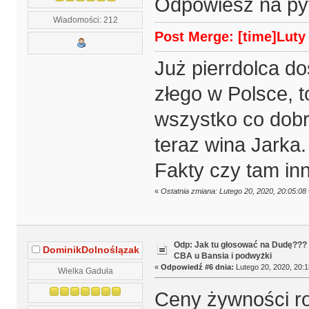
Odpowiesz na py
Wiadomości: 212
Post Merge: [time]Luty 
Już pierrdolca do
złego w Polsce, t
wszystko co dobre
teraz wina Jarka.
Fakty czy tam in
«
Ostatnia zmiana: Lutego 20, 2020, 20:05:08
Odp: Jak tu głosować na Dudę???
DominikDolnoślązak
CBA u Bansia i podwyżki
«
Odpowiedź #6 dnia:
Lutego 20, 2020, 20:1
Wielka Gaduła
Ceny żywności ro