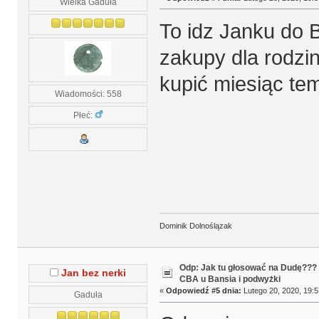
Wielka Gaduła
To idz Janku do Bi
zakupy dla rodzin
kupić miesiąc te
Wiadomości: 558
Płeć:
Dominik Dolnoślązak
Odp: Jak tu głosować na Dudę???
Jan bez nerki
CBA u Bansia i podwyżki
«
Odpowiedź #5 dnia:
Lutego 20, 2020, 19:5
Gaduła