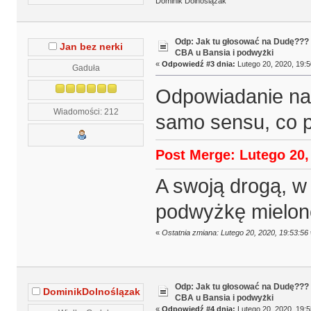
Dominik Dolnoślązak
Odp: Jak tu głosować na Dudę???
Jan bez nerki
CBA u Bansia i podwyżki
«
Odpowiedź #3 dnia:
Lutego 20, 2020, 19:5
Gaduła
Odpowiadanie na 
Wiadomości: 212
samo sensu, co p
Post Merge: Lutego 20,
A swoją drogą, w 
podwyżkę mielon
«
Ostatnia zmiana: Lutego 20, 2020, 19:53:56
Odp: Jak tu głosować na Dudę???
DominikDolnoślązak
CBA u Bansia i podwyżki
«
Odpowiedź #4 dnia:
Lutego 20, 2020, 19:5