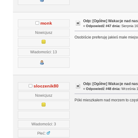
Odp: [Ogólne] Wakacje nad n
monk
«
Odpowiedź #47 dnia:
Sierpnia 16
Nowicjusz
Osobiście preferuję jakieś małe miejs
Wiadomości: 13
Odp: [Ogólne] Wakacje nad n
sloczenik80
«
Odpowiedź #48 dnia:
Września 1
Nowicjusz
Póki mieszkałem nad morzem to często
Wiadomości: 3
Płeć: