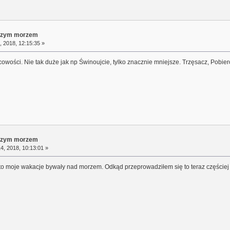
aszym morzem
, 2018, 12:15:35 »
cowości. Nie tak duże jak np Świnoujcie, tylko znacznie mniejsze. Trzęsacz, Pobier
aszym morzem
4, 2018, 10:13:01 »
 moje wakacje bywały nad morzem. Odkąd przeprowadziłem się to teraz częściej g