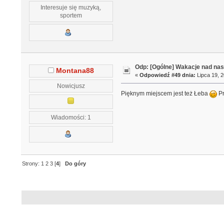
Interesuje się muzyką,
sportem
Odp: [Ogólne] Wakacje nad n
Montana88
«
Odpowiedź #49 dnia:
Lipca 19, 2
Nowicjusz
Pięknym miejscem jest też Łeba
Pr
Wiadomości: 1
Strony:
1
2
3
[
4
]
Do góry