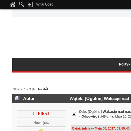
Witaj Gość
Notice
: Undefined index: tapatalk_body_hook in
/home/klient.dhosting.pl/wipmed
Polity
Strony:
1
2
3
[
4
]
Na dół
Autor
Wątek: [Ogólne] Wakacje nad
Odp: [Ogólne] Wakacje nad n
bibo1
«
Odpowiedź #45 dnia:
Maja 16, 20
Nowicjusz
Cytat: julcia w Maja 08, 2017, 09:59:40