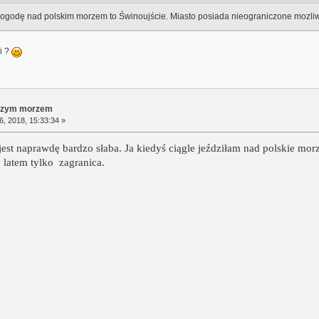
ogodę nad polskim morzem to Świnoujście. Miasto posiada nieograniczone mozliwo
i ?
aszym morzem
, 2018, 15:33:34 »
jest naprawdę bardzo słaba. Ja kiedyś ciągle jeździłam nad polskie mor
 latem tylko zagranica.