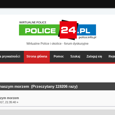
ia2/forum/Sources/Load.php(2501) : eval()'d code
on line
199
Wirtualne Police i okolice - forum dyskusyjne
ka prywatności
Strona główna
Pomoc
Szukaj
Zaloguj się
Reje
 naszym morzem (Przeczytany 119206 razy)
aszym morzem
17, 21:35:40 »