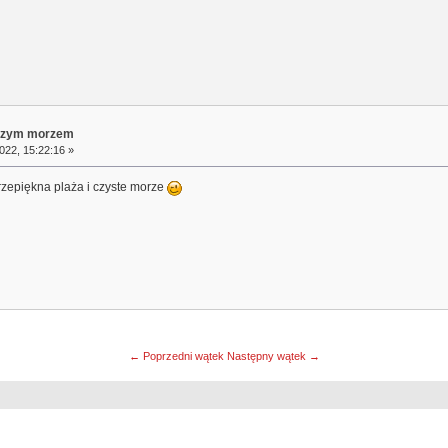
aszym morzem
022, 15:22:16 »
zepiękna plaża i czyste morze
← Poprzedni wątek
Następny wątek →