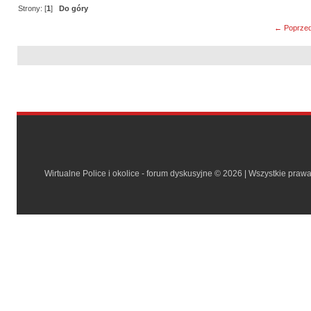
Strony: [
1
]
Do góry
← Poprzed
Wirtualne Police i okolice - forum dyskusyjne © 2026 | Wszystkie praw