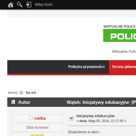
Witaj Gość
Notice
: Undefined index: tapatalk_body_hook in
/home/klient.dhosting.pl/wipmed
Wirtualne Poli
Polityka prywatności
Strona główn
Strony: [
1
]
Na dół
Autor
Wątek: Inicjatywy edukacyjne (P
Inicjatywy edukacyjne
natka
«
dnia:
Maja 05, 2019, 21:17:50 »
Stały bywalec
Znalezione w sieci...