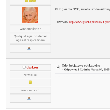
Klub gier dla NGO, świetlic środowiskowyc
[size=78%]
http://www.granna.pl/szkoly-i-prze
Wiadomości: 57
Quidquid agis, prudenter
agas et respice finem
Odp: Inicjatywy edukacyjne
darken
«
Odpowiedź #1 dnia:
Marca 04, 2025,
Nowicjusz
Klub gier może być fantastycznym narzędziem w świetlicach środowiskowych czy szkołach, a gry dostosowane do różnych grup wiekowych mogą rozwijać nie tylko umiejętności logiczne, ale także kreatywność czy współpracę.
Wiadomości: 5