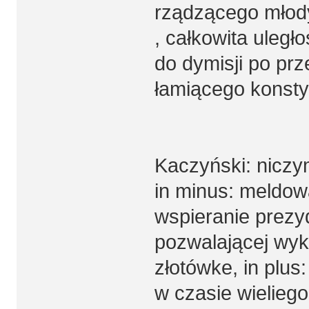
rządzącego młod
, całkowita uległ
do dymisji po pr
łamiącego konsty
Kaczyński: niczy
in minus: meldow
wspieranie prezy
pozwalającej wyk
złotówke, in plu
w czasie wielieg