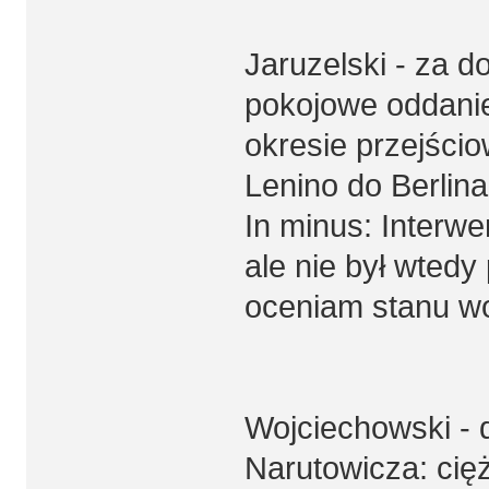
Jaruzelski - za d
pokojowe oddanie
okresie przejści
Lenino do Berlin
In minus: Interwe
ale nie był wted
oceniam stanu w
Wojciechowski - d
Narutowicza: cię