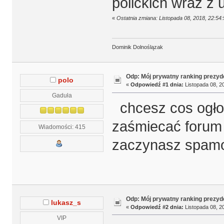
polickich wraz z
«
Ostatnia zmiana: Listopada 08, 2018, 22:5
Dominik Dolnoślązak
Odp: Mój prywatny ranking prezyd
polo
«
Odpowiedź #1 dnia:
Listopada 08, 20
Gaduła
chcesz cos ogłos
zaśmiecać forum
Wiadomości: 415
zaczynasz spamo
Odp: Mój prywatny ranking prezyd
lukasz_s
«
Odpowiedź #2 dnia:
Listopada 08, 20
VIP