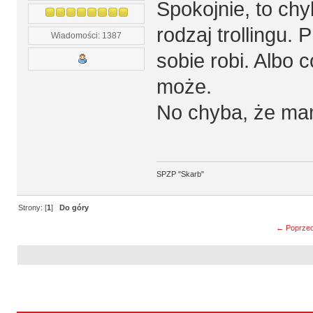
Spokojnie, to chy
rodzaj trollingu. 
Wiadomości: 1387
sobie robi. Albo 
może.
No chyba, że ma
SPZP "Skarb"
Strony: [
1
]
Do góry
← Poprzed