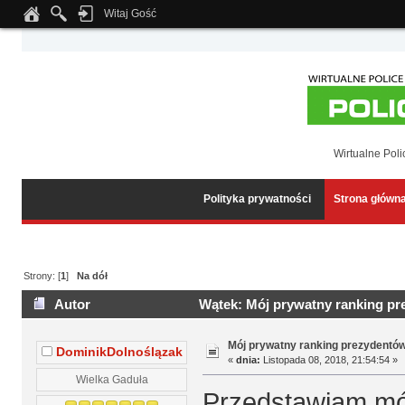
Witaj Gość
Notice
: Undefined index: tapatalk_body_hook in
/home/klient.dhosting.pl/wipmed
Wirtualne Poli
Polityka prywatności
Strona główn
Strony: [
1
]
Na dół
Autor
Wątek: Mój prywatny ranking pr
Mój prywatny ranking prezydentów
DominikDolnoślązak
«
dnia:
Listopada 08, 2018, 21:54:54 »
Wielka Gaduła
Przedstawiam mój