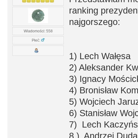
ranking prezyden
najgorszego:
Wiadomości: 558
Płeć:
1) Lech Wałęsa
2) Aleksander K
3) Ignacy Mościc
4) Bronisław Ko
5) Wojciech Jaruz
6) Stanisław Woj
7) Lech Kaczyńs
8 ) Andrzej Duda