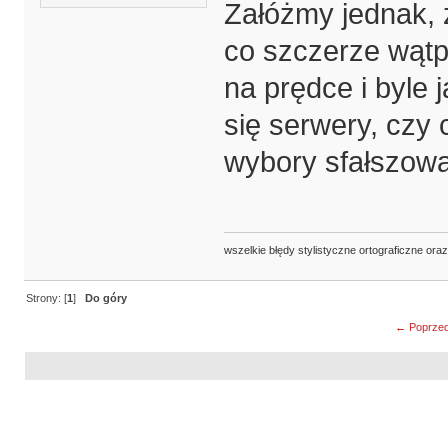
Załóżmy jednak, 
co szczerze wątp
na prędce i byle
się serwery, czy 
wybory sfałszow
wszelkie błędy stylistyczne ortograficzne ora
Strony: [
1
]
Do góry
← Poprzed