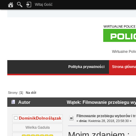
Witaj Gość
Notice
: Undefined index: tapatalk_body_hook in
/home/klient.dhosting.pl/wipmed
Wirtualne Poli
Polityka prywatności
Strona główn
Strony: [
1
]
Na dół
Autor
Wątek: Filmowanie przebiegu wyb
Filmowanie przebiegu wyborów i tr
DominikDolnoślązak
«
dnia:
Kwietnia 28, 2018, 23:58:30 »
Wielka Gaduła
Moim zdaniem :