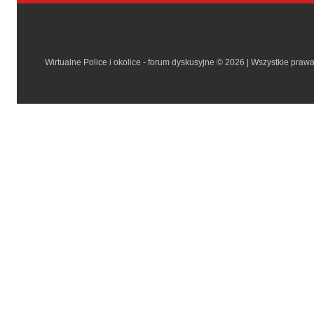
Wirtualne Police i okolice - forum dyskusyjne © 2026 | Wszystkie praw