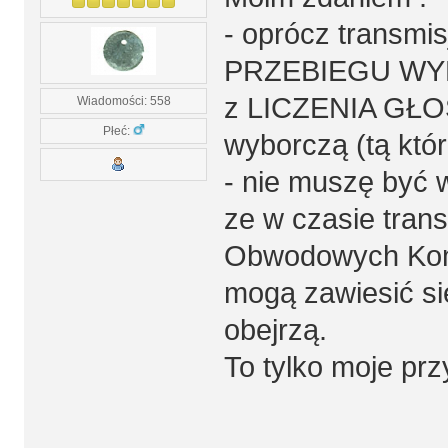
- oprócz transmis
PRZEBIEGU WY
z LICZENIA GŁO
Wiadomości: 558
Płeć:
wyborczą (tą która
- nie muszę być 
ze w czasie tran
Obwodowych Komi
mogą zawiesić sie
obejrzą.
To tylko moje pr