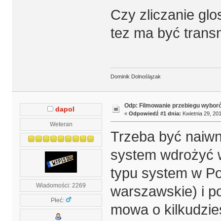
Czy zliczanie gl
tez ma być transn
Dominik Dolnoślązak
Odp: Filmowanie przebiegu wyborów
dapol
«
Odpowiedź #1 dnia:
Kwietnia 29, 201
Weteran
Trzeba być naiwn
system wdrożyć w
typu system w Po
Wiadomości: 2269
warszawskie) i po
Płeć:
mowa o kilkudzie