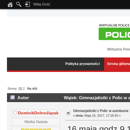
Witaj Gość
Notice
: Undefined index: tapatalk_body_hook in
/home/klient.dhosting.pl/wipmed
Wirtualne Poli
Polityka prywatności
Strona główn
Strony: [
1
]
2
Na dół
Autor
Wątek: Gimnazjalistki z Polic w 
Gimnazjalistki z Polic w autobusie
DominikDolnoślązak
«
dnia:
Maja 16, 2017, 17:26:50 »
Wielka Gaduła
16 maja godz 9,1