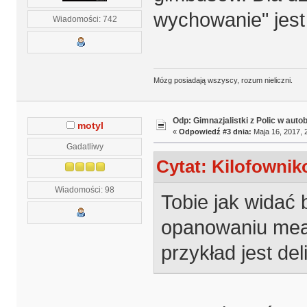
wychowanie" jes
Wiadomości: 742
Mózg posiadają wszyscy, rozum nieliczni.
Odp: Gimnazjalistki z Polic w auto
motyl
«
Odpowiedź #3 dnia:
Maja 16, 2017, 
Gadatliwy
Cytat: Kilofownik
Wiadomości: 98
Tobie jak widać
opanowaniu mea
przykład jest de