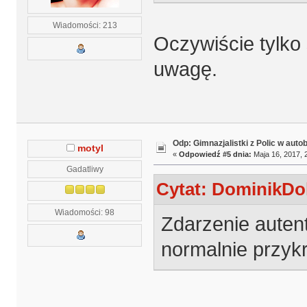
Wiadomości: 213
Oczywiście tylko 
uwagę.
Odp: Gimnazjalistki z Polic w auto
motyl
«
Odpowiedź #5 dnia:
Maja 16, 2017, 
Gadatliwy
Cytat: DominikDol
Wiadomości: 98
Zdarzenie autent
normalnie przykr