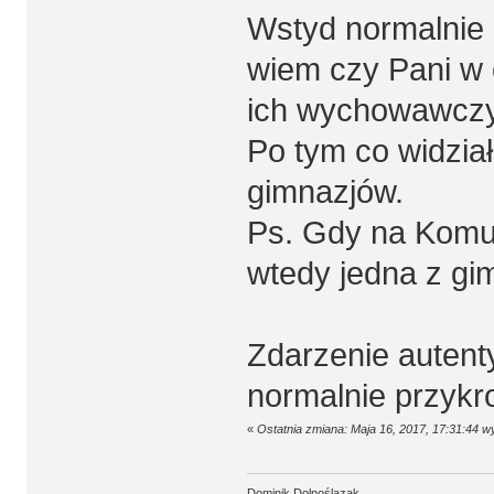
Wstyd normalnie 
wiem czy Pani w 
ich wychowawczyn
Po tym co widział
gimnazjów.
Ps. Gdy na Komun
wtedy jedna z gim
Zdarzenie autenty
normalnie przykro
«
Ostatnia zmiana: Maja 16, 2017, 17:31:44 
Dominik Dolnoślązak