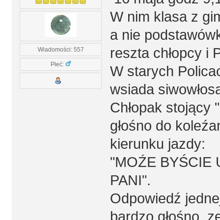
W nim klasa z gi
a nie podstawówka
reszta chłopcy i
Wiadomości: 557
Płeć:
W starych Polica
wsiada siwowłosa
Chłopak stojący 
głośno do koleźa
kierunku jazdy:
"MOŹE BYŚCIE 
PANI".
Odpowiedź jednej 
bardzo głośno, 