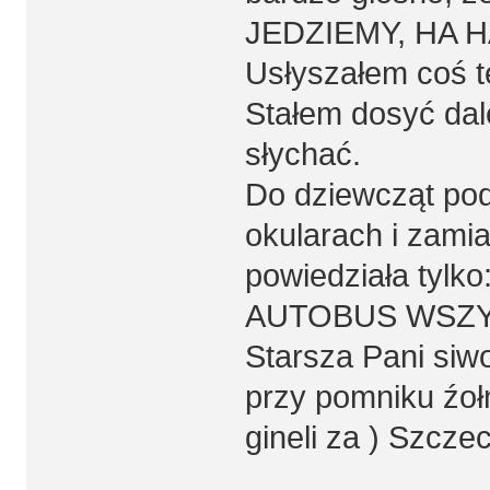
JEDZIEMY, HA H
Usłyszałem coś t
Stałem dosyć dal
słychać.
Do dziewcząt po
okularach i zamia
powiedziała tyl
AUTOBUS WSZY
Starsza Pani siw
przy pomniku źołn
gineli za ) Szczec