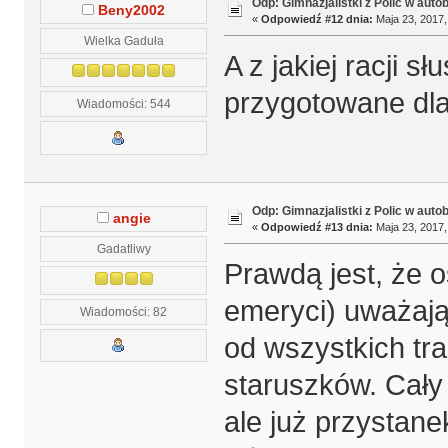
Odp: Gimnazjalistki z Polic w auto
Beny2002
«
Odpowiedź #12 dnia:
Maja 23, 2017,
Wielka Gaduła
A z jakiej racji s
przygotowane dla
Wiadomości: 544
Odp: Gimnazjalistki z Polic w auto
angie
«
Odpowiedź #13 dnia:
Maja 23, 2017,
Gadatliwy
Prawdą jest, że o
emeryci) uważają
Wiadomości: 82
od wszystkich tr
staruszków. Cały
ale już przystan