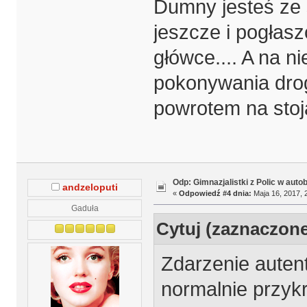
Dumny jesteś ze
jeszcze i pogłas
główce.... A na n
pokonywania drog
powrotem na stoj
Odp: Gimnazjalistki z Polic w auto
andzeloputi
«
Odpowiedź #4 dnia:
Maja 16, 2017, 
Gaduła
Cytuj (zaznaczon
Zdarzenie autent
normalnie przykr