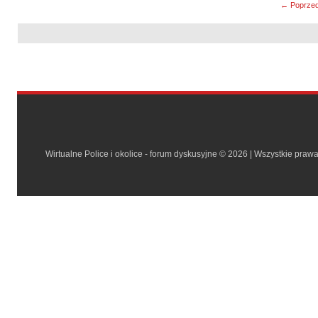
← Poprzed
Wirtualne Police i okolice - forum dyskusyjne © 2026 | Wszystkie praw