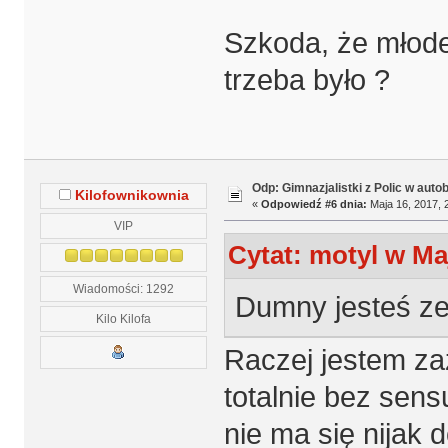
Szkoda, że młode
trzeba było ?
Odp: Gimnazjalistki z Polic w auto
Kilofownikownia
«
Odpowiedź #6 dnia:
Maja 16, 2017, 
VIP
Cytat: motyl w Maj
Wiadomości: 1292
Dumny jesteś ze
Kilo Kilofa
Raczej jestem za
totalnie bez sens
nie ma się nijak