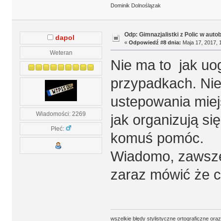
Dominik Dolnoślązak
Odp: Gimnazjalistki z Polic w auto
dapol
«
Odpowiedź #8 dnia:
Maja 17, 2017, 
Weteran
Nie ma to jak uo
przypadkach. Nie
ustepowania miej
Wiadomości: 2269
jak organizują si
Płeć:
komuś pomóc.
Wiadomo, zawsze 
zaraz mówić że c
wszelkie błędy stylistyczne ortograficzne ora