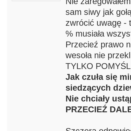
Nie zaregowałem 
sam siwy jak gołą
zwrócić uwagę - 
% musiała wszyst
Przecieź prawo ni
wesoła nie przekl
TYLKO POMYŚL
Jak czuła się mi
siedzących dzie
Nie chciały ust
PRZECIEŹ DAL