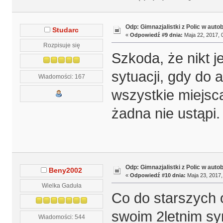
Odp: Gimnazjalistki z Polic w auto
Studarc
«
Odpowiedź #9 dnia:
Maja 22, 2017, 
Rozpisuje się
Szkoda, że nikt j
sytuacji, gdy do 
Wiadomości: 167
wszystkie miejsca
żadna nie ustąpi.
Odp: Gimnazjalistki z Polic w auto
Beny2002
«
Odpowiedź #10 dnia:
Maja 23, 2017,
Wielka Gaduła
Co do starszych
swoim 2letnim sy
Wiadomości: 544