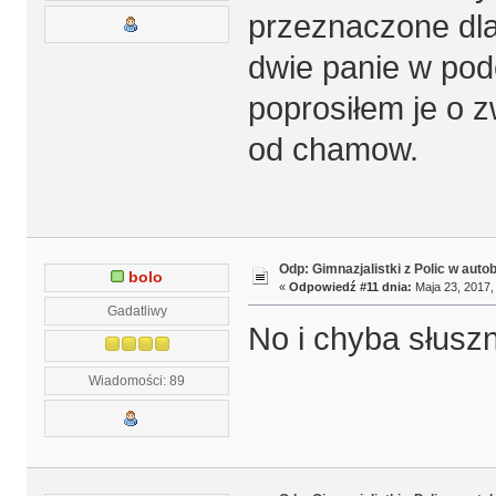
przeznaczone dla
dwie panie w po
poprosiłem je o 
od chamow.
Odp: Gimnazjalistki z Polic w auto
bolo
«
Odpowiedź #11 dnia:
Maja 23, 2017,
Gadatliwy
No i chyba słuszn
Wiadomości: 89