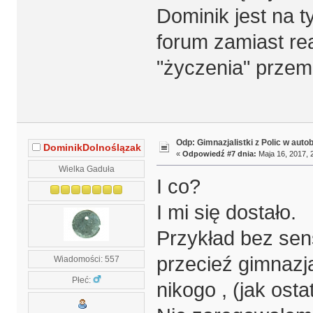
Dominik jest na t
forum zamiast r
"życzenia" przem
Odp: Gimnazjalistki z Polic w auto
DominikDolnoślązak
«
Odpowiedź #7 dnia:
Maja 16, 2017, 
Wielka Gaduła
I co?
I mi się dostało.
Przykład bez sens
przecieź gimnazjal
Wiadomości: 557
Płeć:
nikogo , (jak ost