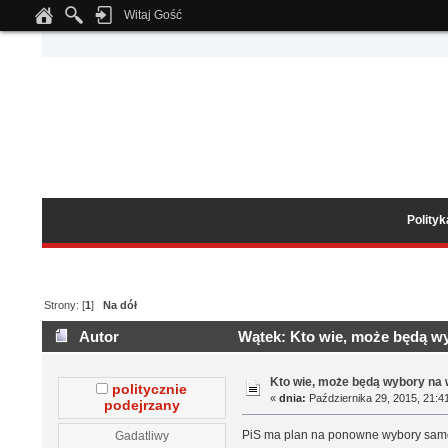
Witaj Gość
Notice
: Undefined index: tapatalk_body_hook in
/home/klient.dhosting.pl/wipmed
Polity
Strony: [
1
]
Na dół
Autor
Wątek: Kto wie, może będą wy
Kto wie, może będą wybory na
politycznie
«
dnia:
Października 29, 2015, 21:41
podejrzany
PiS ma plan na ponowne wybory sam
Gadatliwy