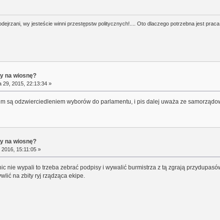
odejrzani, wy jesteście winni przestępstw politycznych!.... Oto dlaczego potrzebna jest praca
ry na wiosnę?
 29, 2015, 22:13:34 »
ejm są odzwierciedleniem wyborów do parlamentu, i pis dalej uważa ze samorządo
ry na wiosnę?
 2016, 15:11:05 »
c nie wypali to trzeba zebrać podpisy i wywalić burmistrza z tą zgrają przydupasów
wlić na zbity ryj rządząca ekipe.