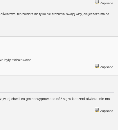
Zapisane
 oświatowa, ten żołnierz nie tylko nie zrozumiał swojej winy, ale jeszcze ma do
we były sfałszowane
Zapisane
 ,w tej chwili co gmina wyprawia to nóż się w kieszeni otwiera ,nie ma
Zapisane