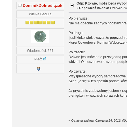
Odp: Kto wie, może będą wybo
DominikDolnoślązak
«
Odpowiedź #6 dnia:
Czerwca 24,
Wielka Gaduła
Po pierwsze:
Nie ma obecnie żadnych podstaw pr
Po drugie:
jeśli ktokolwiek uwaźa, źe poprzednie
której Obwodowej Komisji Wyborczej
Wiadomości: 557
Po trzecie:
Dziwne jest mówienie przez jedną par
Płeć:
widzieli Oni oszustwo to czemu podpi
Po czwarte:
Przyspieszone wybory samorządowe - 
Szanuje się w ten sposób podatników
Ja prywatnie zadowolony jestem z rz
pieniędzy i w waźnych sprawach kons
«
Ostatnia zmiana: Czerwca 24, 2016, 00