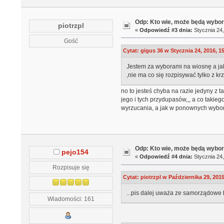
Odp: Kto wie, może będą wybo
piotrzpl
«
Odpowiedź #3 dnia:
Stycznia 24,
Gość
Cytat: gigus 36 w Stycznia 24, 2016, 1
Jestem za wyborami na wiosnę a jak 
,nie ma co się rozpisywać tylko z kr
no to jesteś chyba na razie jedyny z t
jego i tych przydupasów,,, a co takie
wyrzucania, a jak w ponownych wybor
Odp: Kto wie, może będą wybo
pejo154
«
Odpowiedź #4 dnia:
Stycznia 24,
Rozpisuje się
Cytat: piotrzpl w Października 29, 2015
...pis dalej uważa ze samorządowe 
Wiadomości: 161