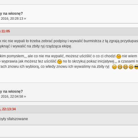
ry na wiosnę?
 2016, 20:28:13 »
5:11:05
nic nie wypali to trzeba zebrać podpisy i wywalić burmistrza z tą zgrają przydupas
zyknąć i wywalić na zbity ryj rządząca ekipę.
akim pomysłem,,, ale co nie ma wypalić, możesz uściślić o co ci chodzi
nie wiem 
go wyprawia jak możesz tez uściślić
no to skrzykuj pokaz inicjatywę,,, a czasami 
ach znowu ich wybiorą, co wtedy znowu ich wywalimy na zbity ryj
ry na wiosnę?
 2016, 22:04:58 »
, 22:13:34
były sfałszowane