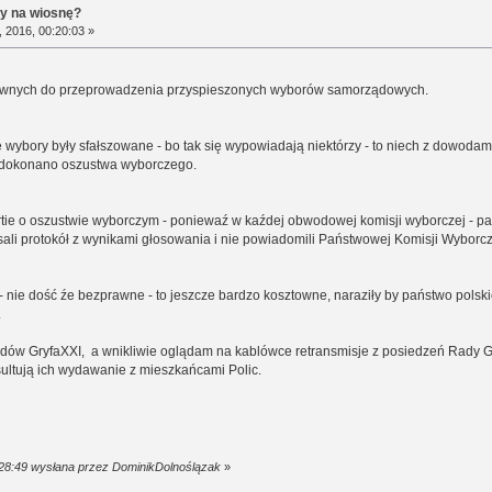
ry na wiosnę?
 2016, 00:20:03 »
awnych do przeprowadzenia przyspieszonych wyborów samorządowych.
 wybory były sfałszowane - bo tak się wypowiadają niektórzy - to niech z dowodami
 dokonano oszustwa wyborczego.
tie o oszustwie wyborczym - poniewaź w kaźdej obwodowej komisji wyborczej - part
sali protokół z wynikami głosowania i nie powiadomili Państwowej Komisji Wyborcze
nie dość źe bezprawne - to jeszcze bardzo kosztowne, naraziły by państwo polsk
.
ądów GryfaXXI, a wnikliwie oglądam na kablówce retransmisje z posiedzeń Rady G
ultują ich wydawanie z mieszkańcami Polic.
:28:49 wysłana przez DominikDolnoślązak
»