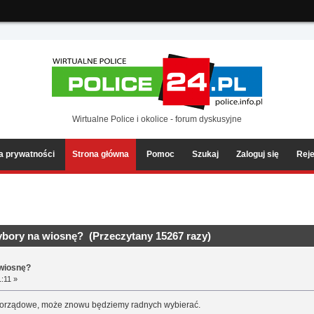
ia2/forum/Sources/Load.php(2501) : eval()'d code
on line
199
Wirtualne Police i okolice - forum dyskusyjne
ka prywatności
Strona główna
Pomoc
Szukaj
Zaloguj się
Reje
bory na wiosnę? (Przeczytany 15267 razy)
 wiosnę?
:11 »
orządowe, może znowu będziemy radnych wybierać.