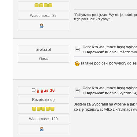
"Politycznie podejrzani. Wy nie jesteście p
Wiadomości: 82
tego poczucie krzywdy".
Odp: Kto wie, może będą wybo
piotrzpl
«
Odpowiedź #1 dnia:
Października
Gość
są takie pogłoski bo wybory do s
Odp: Kto wie, może będą wybo
gigus 36
«
Odpowiedź #2 dnia:
Stycznia 24,
Rozpisuje się
Jestem za wyborami na wiosnę a jak ni
co się rozpisywać tylko z krzyknąć i wy
Wiadomości: 120