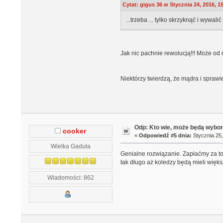
Cytat: gigus 36 w Stycznia 24, 2016, 1
...trzeba ... tylko skrzyknąć i wywali
Jak nic pachnie rewolucją!!! Może od 
Niektórzy twierdzą, że mądra i spraw
Odp: Kto wie, może będą wybo
cooker
«
Odpowiedź #5 dnia:
Stycznia 25,
Wielka Gaduła
Genialne rozwiązanie. Zapłaćmy za to
tak długo aż koledzy będą mieli więks
Wiadomości: 862