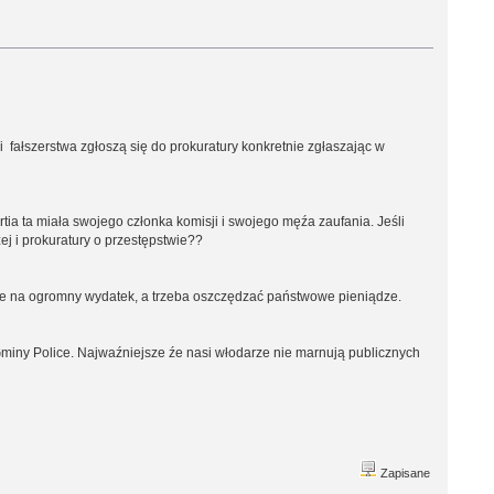
 fałszerstwa zgłoszą się do prokuratury konkretnie zgłaszając w
ia ta miała swojego członka komisji i swojego męźa zaufania. Jeśli
j i prokuratury o przestępstwie??
ie na ogromny wydatek, a trzeba oszczędzać państwowe pieniądze.
miny Police. Najwaźniejsze źe nasi włodarze nie marnują publicznych
Zapisane