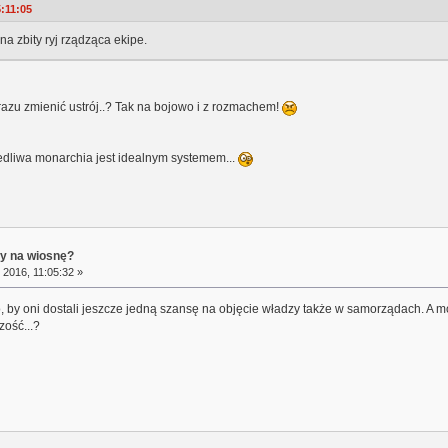
5:11:05
ć na zbity ryj rządząca ekipe.
razu zmienić ustrój..? Tak na bojowo i z rozmachem!
iedliwa monarchia jest idealnym systemem...
ry na wiosnę?
 2016, 11:05:32 »
, by oni dostali jeszcze jedną szansę na objęcie władzy także w samorządach. A
zość...?