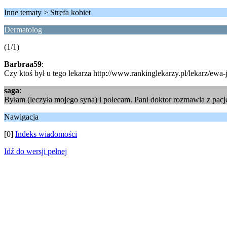
Inne tematy > Strefa kobiet
Dermatolog
(1/1)
Barbraa59
:
Czy ktoś był u tego lekarza http://www.rankinglekarzy.pl/lekarz/ew
saga
:
Byłam (leczyła mojego syna) i polecam. Pani doktor rozmawia z pacjen
Nawigacja
[0]
Indeks wiadomości
Idź do wersji pełnej