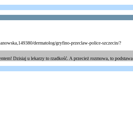
a-janowska,149380/dermatolog/gryfino-przeclaw-police-szczecin/?
tem! Dzisiaj u lekarzy to rzadkość. A przecież rozmowa, to podstawa d