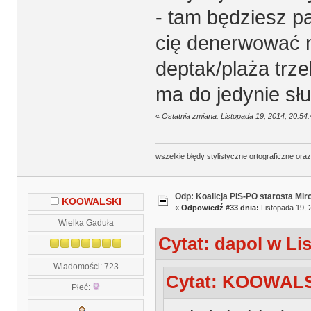
- tam będziesz p
cię denerwować n
deptak/plaża trzeb
ma do jedynie s
«
Ostatnia zmiana: Listopada 19, 2014, 20:54
wszelkie błędy stylistyczne ortograficzne ora
Odp: Koalicja PiS-PO starosta Mir
KOOWALSKI
«
Odpowiedź #33 dnia:
Listopada 19, 
Wielka Gaduła
Cytat: dapol w Li
Wiadomości: 723
Cytat: KOOWALSK
Płeć: