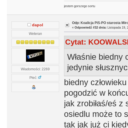
jestem gorszego sortu
Odp: Koalicja PiS-PO starosta Mir
dapol
«
Odpowiedź #32 dnia:
Listopada 19, 
Weteran
Cytat: KOOWALSKI
Właśnie biedny c
jedynie słuszn
Wiadomości: 2269
Płeć:
biedny człowieku 
pogodzić w końcu
jak zrobiłaś/eś 
osiedlu może to s
tak jak już ci ki