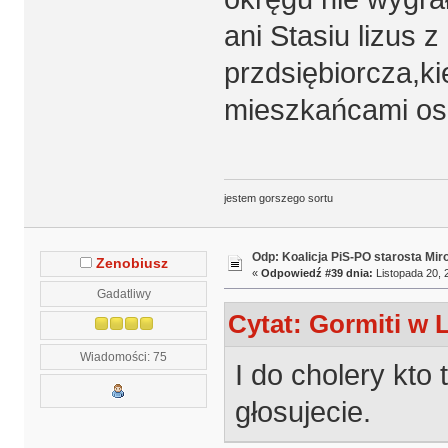
ani Stasiu lizus 
przdsiębiorcza,ki
mieszkańcami osi
jestem gorszego sortu
Odp: Koalicja PiS-PO starosta Mir
Zenobiusz
«
Odpowiedź #39 dnia:
Listopada 20, 
Gadatliwy
Cytat: Gormiti w 
Wiadomości: 75
I do cholery kto
głosujecie.