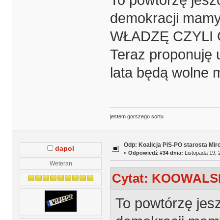
To powtórzę jesz
demokracji mam
WŁADZĘ CZYLI 
Teraz proponuję 
lata będą wolne m
jestem gorszego sortu
Odp: Koalicja PiS-PO starosta Mir
dapol
«
Odpowiedź #34 dnia:
Listopada 19, 
Weteran
Cytat: KOOWALSKI
To powtórzę jesz