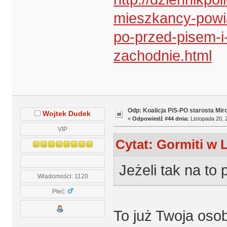
mieszkancy-powia
po-przed-pisem-i
zachodnie.html
Odp: Koalicja PiS-PO starosta Mir
Wojtek Dudek
«
Odpowiedź #44 dnia:
Listopada 20, 
VIP
Cytat: Gormiti w 
Jeżeli tak na t
Wiadomości: 1120
Płeć:
To już Twoja osob