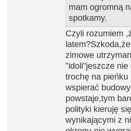
mam ogromną nad
spotkamy.
Czyli rozumiem ,ż
latem?Szkoda,że 
zimowe utrzymani
"idoli"jeszcze n
trochę na pieńku
wspierać budowy 
powstaje,tym bar
polityki kieruję 
wynikającymi z n
okręgu nie wygra