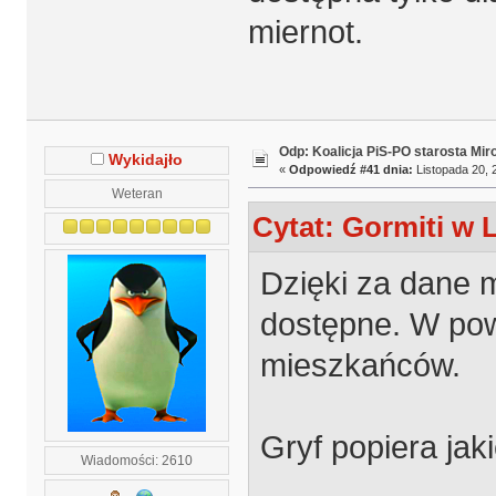
miernot.
Odp: Koalicja PiS-PO starosta Mir
Wykidajło
«
Odpowiedź #41 dnia:
Listopada 20, 
Weteran
Cytat: Gormiti w 
Dzięki za dane m
dostępne. W powi
mieszkańców.
Gryf popiera ja
Wiadomości: 2610