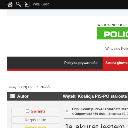
Witaj Gość
Notice
: Undefined index: tapatalk_body_hook in
/home/klient.dhosting.pl/wipmed
Wirtualne Poli
Polityka prywatności
Strona główn
Strony:
1
2
[
3
]
4
5
...
7
Na dół
Autor
Wątek: Koalicja PiS-PO starosta
Odp: Koalicja PiS-PO starosta Mir
Gormiti
«
Odpowiedź #30 dnia:
Listopada 19, 
Rozpisuje się
Ja akurat jestem