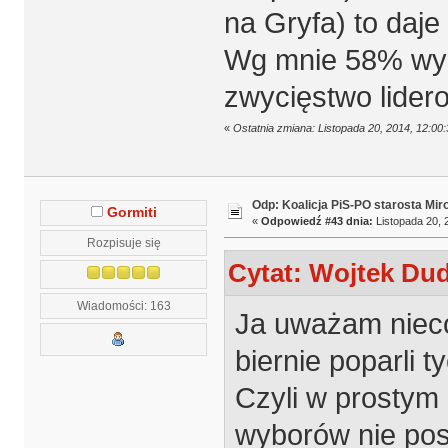
na Gryfa) to daj
Wg mnie 58% wy
zwycięstwo lidero
«
Ostatnia zmiana: Listopada 20, 2014, 12:0
Odp: Koalicja PiS-PO starosta Mir
Gormiti
«
Odpowiedź #43 dnia:
Listopada 20, 
Rozpisuje się
Cytat: Wojtek Dud
Wiadomości: 163
Ja uważam nieco 
biernie poparli t
Czyli w prostym 
wyborów nie posz