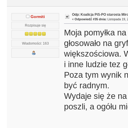
Odp: Koalicja PiS-PO starosta Mir
Gormiti
«
Odpowiedź #35 dnia:
Listopada 19, 
Rozpisuje się
Moja pomyłka na 
głosowało na gryf
Wiadomości: 163
większościowa. W
i inne ludzie tez 
Poza tym wynik n
być radnym.
Wydaje się że na
poszli, a ogółu 