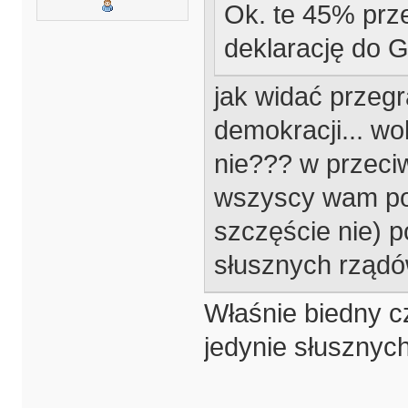
Ok. te 45% prz
deklarację do Gr
jak widać przegr
demokracji... wo
nie??? w przeciw
wszyscy wam po
szczęście nie) p
słusznych rządó
Właśnie biedny c
jedynie słuszny