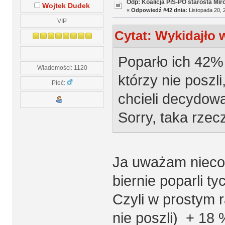
Odp: Koalicja PiS-PO starosta Mir
Wojtek Dudek
«
Odpowiedź #42 dnia:
Listopada 20, 
VIP
Cytat: Wykidajło 
Poparło ich 42% 
Wiadomości: 1120
którzy nie poszli
Płeć:
chcieli decydowa
Sorry, taka rzec
Ja uważam nieco i
biernie poparli ty
Czyli w prostym 
nie poszli) + 18 %