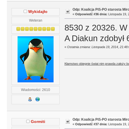
Odp: Koalicja PiS-PO starosta Mir
Wykidajło
«
Odpowiedź #36 dnia:
Listopada 19, 
Weteran
8530 z 20326. W 
A Diakun zdobył 
«
Ostatnia zmiana: Listopada 19, 2014, 21:48
Kłamstwo obiegnie świat nim prawda założy b
Wiadomości: 2610
Odp: Koalicja PiS-PO starosta Mir
Gormiti
«
Odpowiedź #37 dnia:
Listopada 19, 