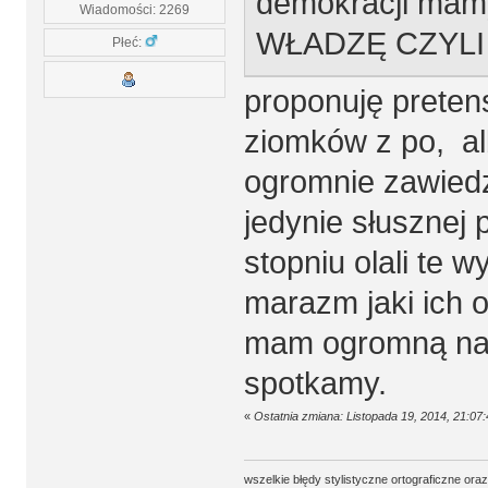
demokracji ma
Wiadomości: 2269
WŁADZĘ CZYLI
Płeć:
proponuję preten
ziomków z po, alb
ogromnie zawiedz
jedynie słusznej 
stopniu olali te w
marazm jaki ich o
mam ogromną nadz
spotkamy.
«
Ostatnia zmiana: Listopada 19, 2014, 21:07
wszelkie błędy stylistyczne ortograficzne ora