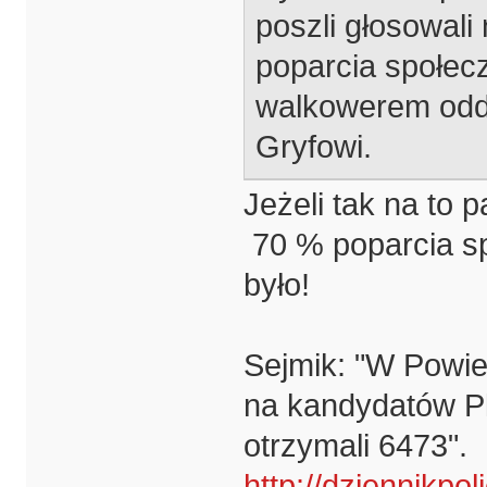
poszli głosowali
poparcia społe
walkowerem oddał
Gryfowi.
Jeżeli tak na to
70 % poparcia sp
było!
Sejmik: "W Powie
na kandydatów Pl
otrzymali 6473".
http://dziennikpol