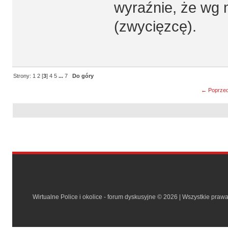
wyraźnie, że wg m
(zwycięzcę).
Strony:
1
2
[
3
]
4
5
...
7
Do góry
← Poprzed
Wirtualne Police i okolice - forum dyskusyjne © 2026 | Wszystkie praw