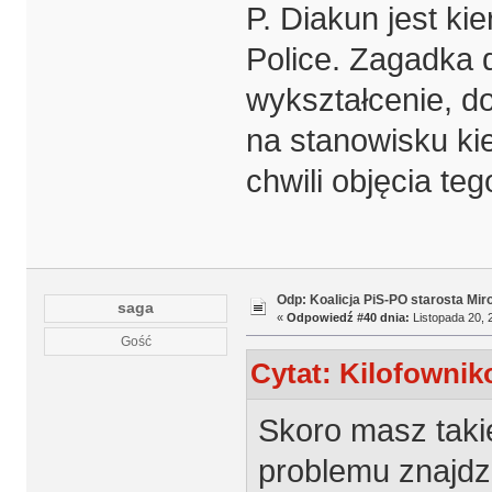
P. Diakun jest ki
Police. Zagadka 
wykształcenie, do
na stanowisku ki
chwili objęcia te
Odp: Koalicja PiS-PO starosta Mir
saga
«
Odpowiedź #40 dnia:
Listopada 20, 
Gość
Cytat: Kilofownik
Skoro masz taki
problemu znajdz