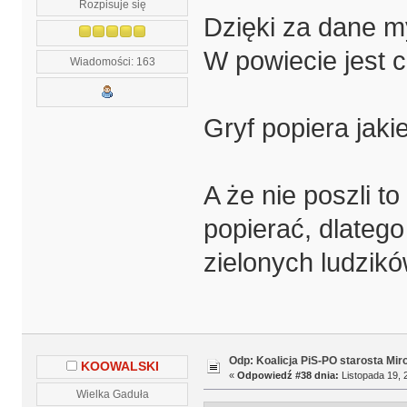
Rozpisuje się
Dzięki za dane m
W powiecie jest 
Wiadomości: 163
Gryf popiera jak
A że nie poszli to
popierać, dlatego
zielonych ludzikó
Odp: Koalicja PiS-PO starosta Mir
KOOWALSKI
«
Odpowiedź #38 dnia:
Listopada 19, 
Wielka Gaduła