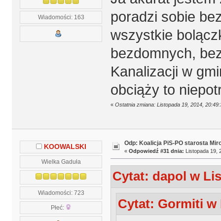
poradzi sobie be
Wiadomości: 163
wszystkie bolącz
bezdomnych, bezr
Kanalizacji w gm
obciąży to niepot
«
Ostatnia zmiana: Listopada 19, 2014, 20:49
Odp: Koalicja PiS-PO starosta Mir
KOOWALSKI
«
Odpowiedź #31 dnia:
Listopada 19, 
Wielka Gaduła
Cytat: dapol w Li
Wiadomości: 723
Cytat: Gormiti w 
Płeć: