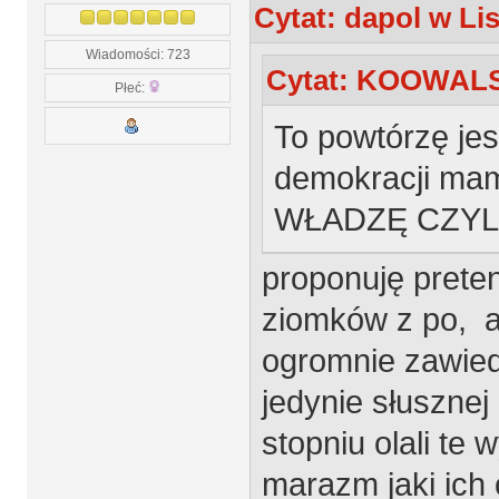
Cytat: dapol w Li
Wiadomości: 723
Cytat: KOOWALSK
Płeć:
To powtórzę jes
demokracji ma
WŁADZĘ CZYL
proponuję prete
ziomków z po, al
ogromnie zawied
jedynie słusznej
stopniu olali te 
marazm jaki ich 