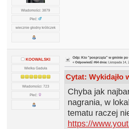
Wiadomości: 3879
Płeć:
wiecznie głodny króliczek
Odp: Kto "posprząta" w gminie po 
KOOWALSKI
«
Odpowiedź #64 dnia:
Listopada 14, 
Wielka Gaduła
Cytat: Wykidajło 
Wiadomości: 723
Chyba jak najbar
Płeć:
nagrania, w lok
tematu raczej ni
https://www.y