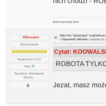
nich chodzi - 
jestem gorszego sortu
Odp: Kto "posprząta" w gminie po 
DEtonator
«
Odpowiedź #68 dnia:
Listopada 14, 
Stara Gwardia
Cytat: KOOWALSKI
Wiadomości: 4727
ROBOTA TYLKO
Płeć:
Senatorze, Stanisławie,
Staszku...
Jezat, masz mo