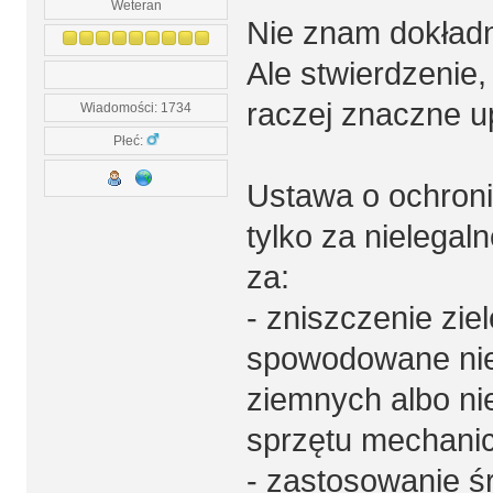
Weteran
Nie znam dokładn
Ale stwierdzenie, 
raczej znaczne u
Wiadomości: 1734
Płeć:
Ustawa o ochroni
tylko za nielegal
za:
- zniszczenie zie
spowodowane ni
ziemnych albo n
sprzętu mechanic
- zastosowanie ś