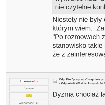
nie czytelne kon
Niestety nie były
którym wiem. Zai
"Po rozmowach z
stanowisko takie i
że z zainteresowa
Odp: Kto "posprząta" w gminie po 
marcello
«
Odpowiedź #66 dnia:
Listopada 14, 
Bywalec
Dyzma chociaż ła
Wiadomości: 45