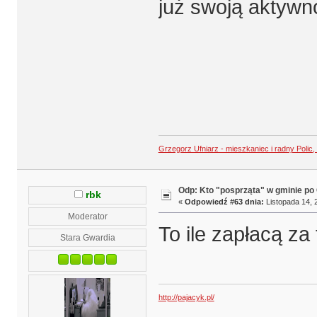
już swoją aktywn
Grzegorz Ufniarz - mieszkaniec i radny Polic
Odp: Kto "posprząta" w gminie po 
rbk
«
Odpowiedź #63 dnia:
Listopada 14, 
Moderator
To ile zapłacą za 
Stara Gwardia
http://pajacyk.pl/