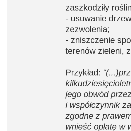
zaszkodziły rośli
- usuwanie drze
zezwolenia;
- zniszczenie sp
terenów zieleni,
Przykład:
"(...)p
kilkudziesięciol
jego obwód przez
i współczynnik z
zgodne z prawem 
wnieść opłatę w 