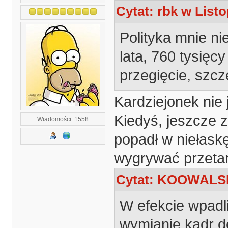
Cytat: rbk w Listo
Polityka mnie ni
lata, 760 tysięcy
przegięcie, szcze
Kardziejonek nie 
Kiedyś, jeszcze 
Wiadomości: 1558
popadł w niełaskę
wygrywać przetar
Cytat: KOOWALSKI
W efekcie wpadl
wymianie kadr d