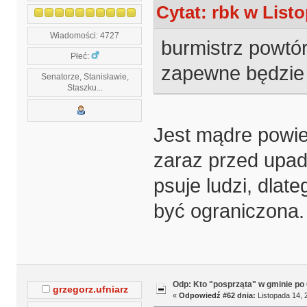
Cytat: rbk w Listo
Wiadomości: 4727
burmistrz powtór
Płeć:
zapewne będzie 
Senatorze, Stanisławie,
Staszku...
Jest mądre powie
zaraz przed upad
psuje ludzi, dlat
być ograniczona.
Odp: Kto "posprząta" w gminie po 
grzegorz.ufniarz
«
Odpowiedź #62 dnia:
Listopada 14, 