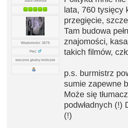
Stara Gwardia
lata, 760 tysięcy 
przegięcie, szcze
Tam budowa pełną 
znajomości, kasa
Wiadomości: 3879
takich filmów, cz
Płeć:
wiecznie głodny króliczek
p.s. burmistrz pow
sumie zapewne bę
Może się tłumacz
podwładnych (!) D
(!)