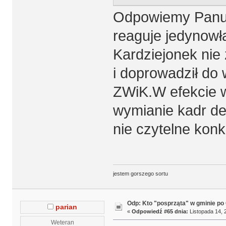
Odpowiemy Panu p
reaguje jedynowł
Kardziejonek nie
i doprowadził do 
ZWiK.W efekcie 
wymianie kadr d
nie czytelne konk
jestem gorszego sortu
Odp: Kto "posprząta" w gminie po 
parian
«
Odpowiedź #65 dnia:
Listopada 14, 
Weteran