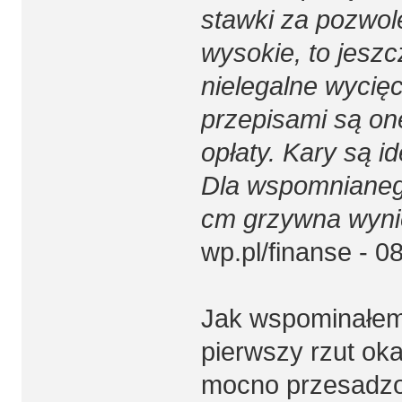
stawki za pozwol
wysokie, to jeszc
nielegalne wycię
przepisami są on
opłaty. Kary są i
Dla wspomnianeg
cm grzywna wynie
wp.pl/finanse - 0
Jak wspominałem,
pierwszy rzut oka
mocno przesadzo