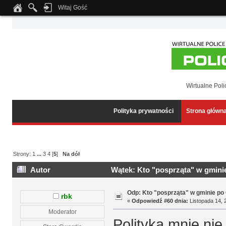
Witaj Gość
Notice
: Undefined index: tapatalk_body_hook in
/home/klient.dhosting.pl/wipmed
Wirtualne Poli
Polityka prywatności
Strona główn
Strony:
1
...
3
4
[
5
]
Na dół
Autor
Wątek: Kto "posprząta" w gminie
Odp: Kto "posprząta" w gminie po 
rbk
«
Odpowiedź #60 dnia:
Listopada 14, 
Moderator
Polityka mnie ni