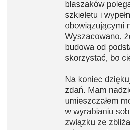
blaszaków polega
szkieletu i wypeł
obowiązującymi 
Wyszacowano, że 
budowa od podstaw
skorzystać, bo ci
Na koniec dzięku
zdań. Mam nadziej
umieszczałem mo
w wyrabianiu sob
związku ze zbliż