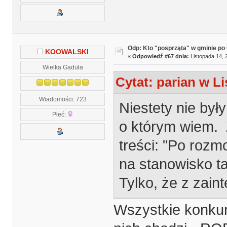
Odp: Kto "posprząta" w gminie po 
KOOWALSKI
«
Odpowiedź #67 dnia:
Listopada 14, 
Wielka Gaduła
Cytat: parian w Li
Wiadomości: 723
Niestety nie były
Płeć:
o którym wiem. 
treści: "Po roz
na stanowisko tak
Tylko, że z zain
Wszystkie konkur