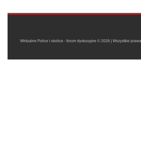
Wirtualne Police i okolice - forum dyskusyjne © 2026 | Wszystkie praw