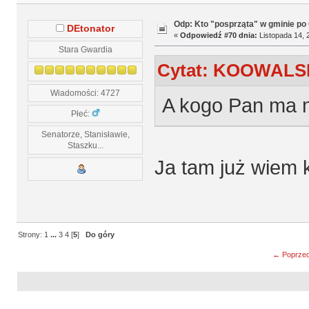
Odp: Kto "posprząta" w gminie po 
DEtonator
«
Odpowiedź #70 dnia:
Listopada 14, 
Stara Gwardia
Cytat: KOOWALSKI
Wiadomości: 4727
A kogo Pan ma n
Płeć:
Senatorze, Stanisławie,
Staszku...
Ja tam już wiem
Strony:
1
...
3
4
[
5
]
Do góry
← Poprzed