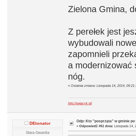
Zielona Gmina, do
Z perełek jest jes
wybudowali nowe b
zapomnieli przek
a modernizować s
nóg.
«
Ostatnia zmiana: Listopada 14, 2014, 09:21
http://pajacyk.pl/
Odp: Kto "posprząta" w gminie po 
DEtonator
«
Odpowiedź #61 dnia:
Listopada 14, 
Stara Gwardia