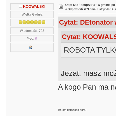
Odp: Kto "posprząta" w gminie po 
KOOWALSKI
«
Odpowiedź #69 dnia:
Listopada 14, 
Wielka Gaduła
Cytat: DEtonator 
Wiadomości: 723
Cytat: KOOWALSK
Płeć:
ROBOTA TYLK
Jezat, masz m
A kogo Pan ma n
jestem gorszego sortu