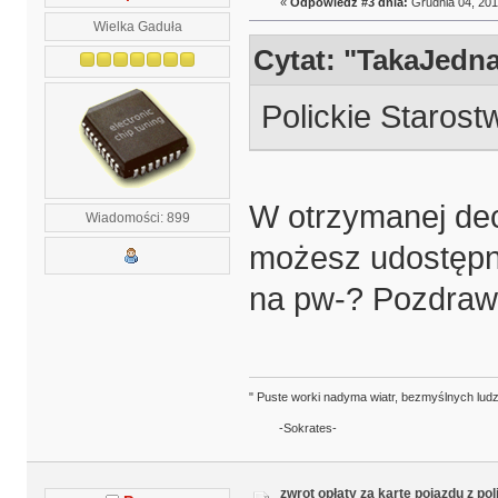
«
Odpowiedź #3 dnia:
Grudnia 04, 201
Wielka Gaduła
Cytat: "TakaJedn
Polickie Starost
W otrzymanej de
Wiadomości: 899
możesz udostępnić
na pw-? Pozdra
" Puste worki nadyma wiatr, bezmyślnych ludz
-Sokrates-
zwrot opłaty za kartę pojazdu z po