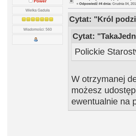
Power
«
Odpowiedź #4 dnia:
Grudnia 04, 201
Wielka Gaduła
Cytat: "Król podz
Wiadomości: 560
Cytat: "TakaJedn
Polickie Staros
W otrzymanej de
możesz udostępni
ewentualnie na