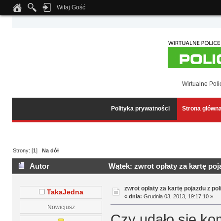
Witaj Gość
Notice
: Undefined index: tapatalk_body_hook in
/home/klient.dhosting.pl/wipmed
Wirtualne Poli
Polityka prywatności
Strona główn
Strony: [
1
]
Na dół
Autor
Wątek: zwrot opłaty za kartę poj
zwrot opłaty za kartę pojazdu z po
TakaJedna
«
dnia:
Grudnia 03, 2013, 19:17:10 »
Nowicjusz
Czy udało się ko