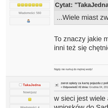
Cytat: "TakaJedn
Wiadomości: 560
...Wiele miast z
To znaczy jakie 
inni też się chęt
Nigdy nie nurkuj do mętnej wody!
zwrot opłaty za kartę pojazdu z po
TakaJedna
«
Odpowiedź #2 dnia:
Grudnia 04, 201
Nowicjusz
w sieci jest wiel
wniosków do Sądu
Wiadomości: 4