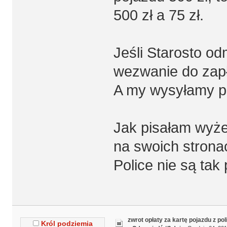
500 zł a 75 zł.
Jeśli Starosto 
wezwanie do zapł
A my wysyłamy p
Jak pisałam wyże
na swoich strona
Police nie są tak 
zwrot opłaty za kartę pojazdu z po
Król podziemia