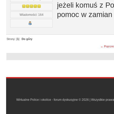
jeżeli komuś z Po
pomoc w zamian z
Wiadomości: 164
Strony: [
1
]
Do góry
← Poprzed
Wirtualne Police i okolice - forum dyskusyjne © 2026 | Wszystkie praw