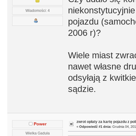
niekonstytucyjnie
Wiadomości: 4
pojazdu (samoch
2006 r)?
Wiele miast zwra
nawet własne dru
odsyłają z kwitk
sądzie.
zwrot opłaty za kartę pojazdu z po
Power
«
Odpowiedź #1 dnia:
Grudnia 04, 201
Wielka Gaduła