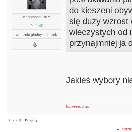
do kieszeni oby
Wiadomości: 3879
się duży wzrost 
Płeć:
wieczystych od 
wiecznie głodny króliczek
przynajmniej ja
Jakieś wybory ni
http://pajacyk.pl/
Strony: [
1
]
Do góry
← Poprzed