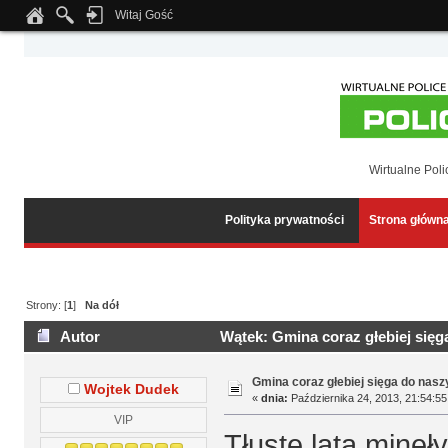
Witaj Gość
Notice
: Undefined index: tapatalk_body_hook in
/home/klient.dhosting.pl/wipmed
Wirtualne Poli
Polityka prywatności
Strona główn
Strony: [
1
]
Na dół
Autor
Wątek: Gmina coraz głebiej sięg
Gmina coraz głebiej sięga do nasz
Wojtek Dudek
«
dnia:
Października 24, 2013, 21:54:55
VIP
Tłuste lata minęł