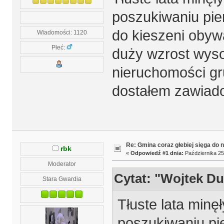
poszukiwaniu pie
do kieszeni obyw
Wiadomości: 1120
Płeć:
duży wzrost wyso
nieruchomości gr
dostałem zawiad
Re: Gmina coraz głebiej sięga do 
rbk
«
Odpowiedź #1 dnia:
Października 25
Moderator
Cytat: "Wojtek D
Stara Gwardia
Tłuste lata minę
poszukiwaniu pi