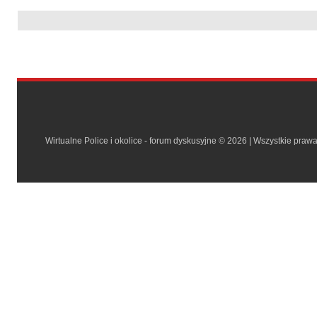
Wirtualne Police i okolice - forum dyskusyjne © 2026 | Wszystkie praw