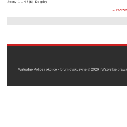
Strony:
1
...
4
5
[
6
]
Do góry
← Poprzed
Wirtualne Police i okolice - forum dyskusyjne © 2026 | Wszystkie praw