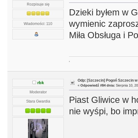
Rozpisuje się
Dzieki byłem w GA
wymienic zaprosz
Wiadomości: 110
Miła Obsługa i 
'
Odp: [Szczecin] Pogoń Szczecin w
rbk
«
Odpowiedź #84 dnia:
Sierpnia 10, 20
Moderator
Piast Gliwice w h
Stara Gwardia
nie wyśpi, bo imp