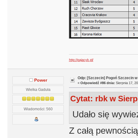
http://pajacyk.pl/
Odp: [Szczecin] Pogoń Szczecin w
Power
«
Odpowiedź #86 dnia:
Sierpnia 17, 20
Wielka Gaduła
Cytat: rbk w Sierp
Wiadomości: 560
Udało się wywie
Z całą pewnością