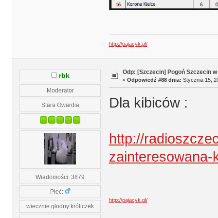
http://pajacyk.pl/
Odp: [Szczecin] Pogoń Szczecin w
rbk
«
Odpowiedź #88 dnia:
Stycznia 15, 2
Moderator
Dla kibiców :
Stara Gwardia
http://radioszcze
zainteresowana-
Wiadomości: 3879
Płeć:
http://pajacyk.pl/
wiecznie głodny króliczek