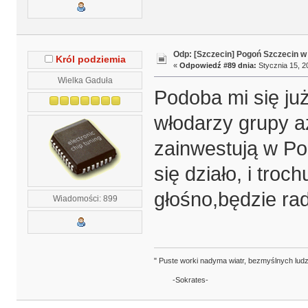
Odp: [Szczecin] Pogoń Szczecin w
Król podziemia
«
Odpowiedź #89 dnia:
Stycznia 15, 2
Wielka Gaduła
Podoba mi się już
włodarzy grupy az
zainwestują w Po
się działo, i tro
głośno,będzie rad
Wiadomości: 899
" Puste worki nadyma wiatr, bezmyślnych ludz
-Sokrates-