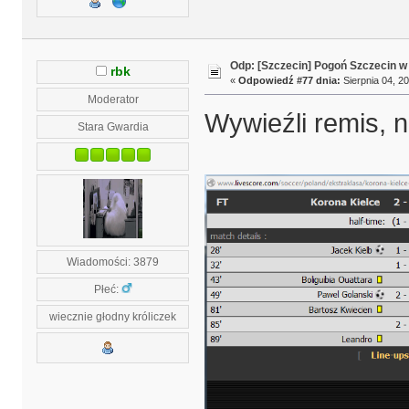
Odp: [Szczecin] Pogoń Szczecin w
rbk
«
Odpowiedź #77 dnia:
Sierpnia 04, 20
Moderator
Wywieźli remis, 
Stara Gwardia
Wiadomości: 3879
Płeć:
wiecznie głodny króliczek