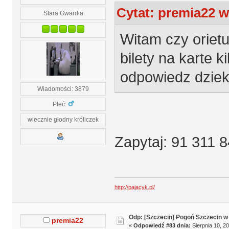
Cytat: premia22 w 
Stara Gwardia
Witam czy oriet
bilety na karte 
odpowiedz dziek
Wiadomości: 3879
Płeć:
wiecznie głodny króliczek
Zapytaj: 91 311 8
http://pajacyk.pl/
Odp: [Szczecin] Pogoń Szczecin w
premia22
«
Odpowiedź #83 dnia:
Sierpnia 10, 20