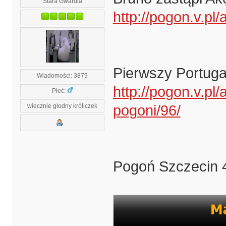
Stara Gwardia
http://pogon.v.pl
Pierwszy Portuga
Wiadomości: 3879
http://pogon.v.pl
Płeć:
wiecznie głodny króliczek
pogoni/96/
Pogoń Szczecin 