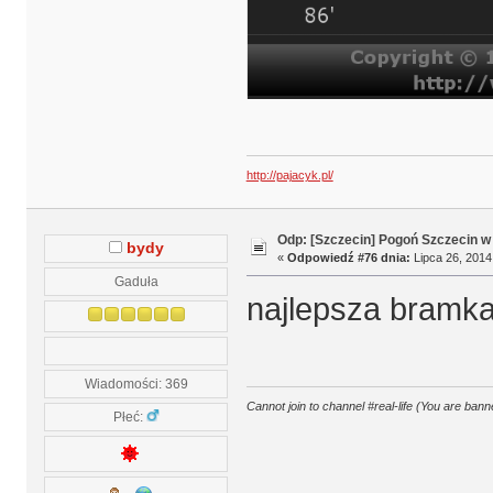
http://pajacyk.pl/
Odp: [Szczecin] Pogoń Szczecin w
bydy
«
Odpowiedź #76 dnia:
Lipca 26, 2014
Gaduła
najlepsza bramka
Wiadomości: 369
Cannot join to channel #real-life (You are banne
Płeć: