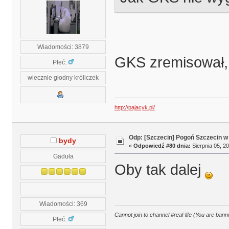
Wiadomości: 3879
GKS zremisował, 
Płeć:
wiecznie głodny króliczek
http://pajacyk.pl/
Odp: [Szczecin] Pogoń Szczecin w
bydy
«
Odpowiedź #80 dnia:
Sierpnia 05, 20
Gaduła
Oby tak dalej
Wiadomości: 369
Cannot join to channel #real-life (You are banne
Płeć: