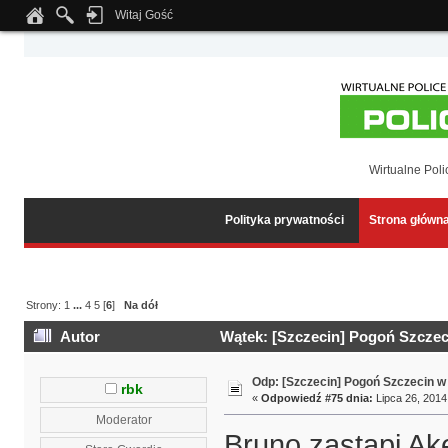
Witaj Gość
Notice
: Undefined index: tapatalk_body_hook in
/home/klient.dhosting.pl/wipmed
Wirtualne Poli
Polityka prywatności
Strona główn
Strony:
1
...
4
5
[
6
]
Na dół
Autor
Wątek: [Szczecin] Pogoń Szczeci
Odp: [Szczecin] Pogoń Szczecin w
rbk
«
Odpowiedź #75 dnia:
Lipca 26, 2014
Moderator
Bruno zastąpi Ak