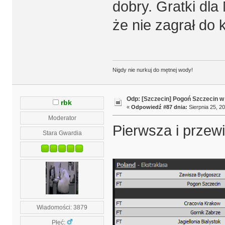
dobry. Gratki dla
że nie zagrał do 
Nigdy nie nurkuj do mętnej wody!
Odp: [Szczecin] Pogoń Szczecin w
rbk
«
Odpowiedź #87 dnia:
Sierpnia 25, 20
Moderator
Pierwsza i przew
Stara Gwardia
Wiadomości: 3879
Płeć: