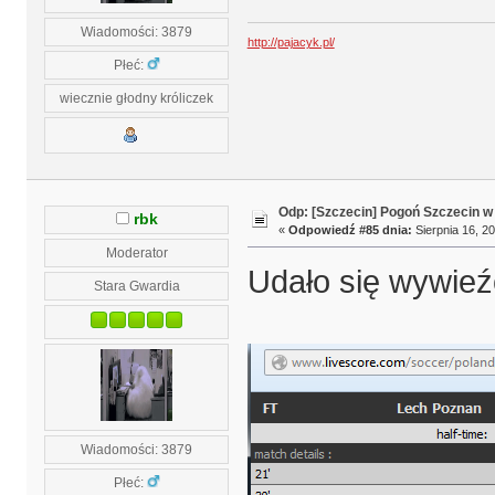
Wiadomości: 3879
http://pajacyk.pl/
Płeć:
wiecznie głodny króliczek
Odp: [Szczecin] Pogoń Szczecin w
rbk
«
Odpowiedź #85 dnia:
Sierpnia 16, 20
Moderator
Udało się wywieź
Stara Gwardia
Wiadomości: 3879
Płeć: