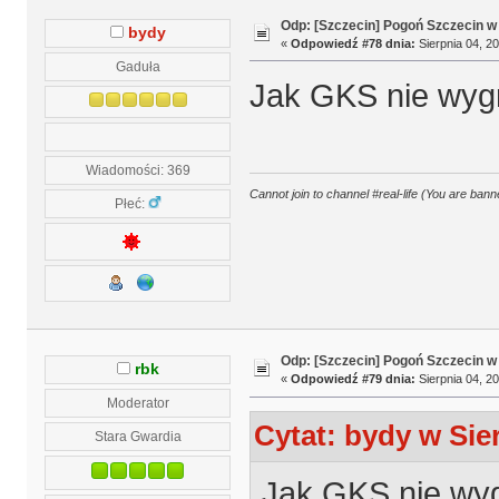
Odp: [Szczecin] Pogoń Szczecin w
bydy
«
Odpowiedź #78 dnia:
Sierpnia 04, 20
Gaduła
Jak GKS nie wygr
Wiadomości: 369
Cannot join to channel #real-life (You are banne
Płeć:
Odp: [Szczecin] Pogoń Szczecin w
rbk
«
Odpowiedź #79 dnia:
Sierpnia 04, 20
Moderator
Cytat: bydy w Sier
Stara Gwardia
Jak GKS nie wyg