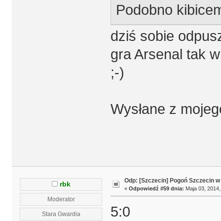
Podobno kibicem 
dziś sobie odpusz
gra Arsenal tak 
;-)
Wysłane z mojego
Odp: [Szczecin] Pogoń Szczecin w
rbk
«
Odpowiedź #59 dnia:
Maja 03, 2014,
Moderator
5:0
Stara Gwardia