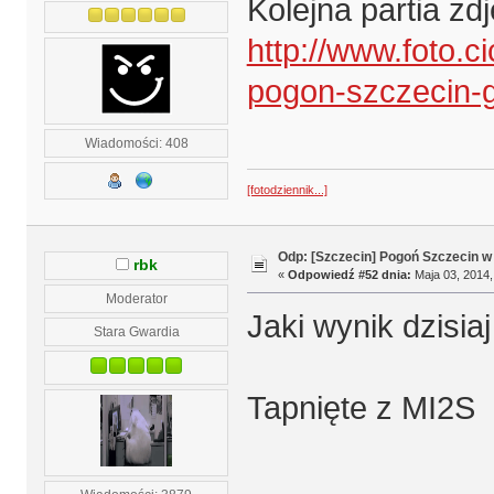
Kolejna partia zd
http://www.foto.c
pogon-szczecin-g
Wiadomości: 408
[fotodziennik...]
Odp: [Szczecin] Pogoń Szczecin w
rbk
«
Odpowiedź #52 dnia:
Maja 03, 2014,
Moderator
Jaki wynik dzisia
Stara Gwardia
Tapnięte z MI2S