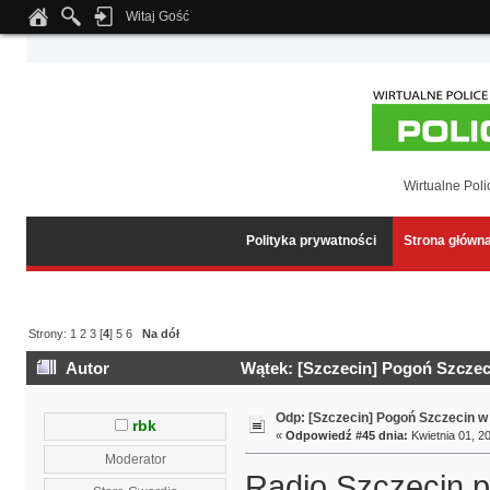
Witaj Gość
Notice
: Undefined index: tapatalk_body_hook in
/home/klient.dhosting.pl/wipmed
Wirtualne Poli
Polityka prywatności
Strona główn
Strony:
1
2
3
[
4
]
5
6
Na dół
Autor
Wątek: [Szczecin] Pogoń Szczeci
Odp: [Szczecin] Pogoń Szczecin w
rbk
«
Odpowiedź #45 dnia:
Kwietnia 01, 20
Moderator
Radio Szczecin p