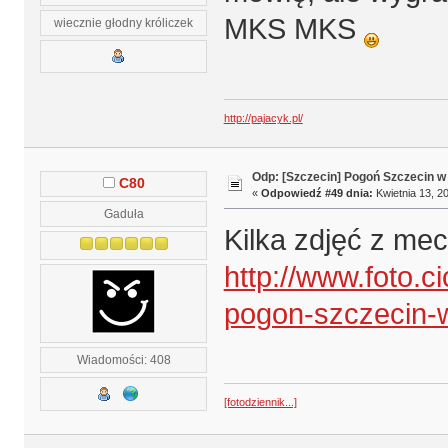
MKS MKS
wiecznie głodny króliczek
http://pajacyk.pl/
Odp: [Szczecin] Pogoń Szczecin w
C80
«
Odpowiedź #49 dnia:
Kwietnia 13, 20
Gaduła
Kilka zdjęć z m
http://www.foto.c
pogon-szczecin-
Wiadomości: 408
[fotodziennik...]