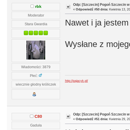
Odp: [Szczecin] Pogoń Szczecin w
rbk
«
Odpowiedź #50 dnia:
Kwietnia 13, 20
Moderator
Nawet i ja jeste
Stara Gwardia
Wysłane z mojeg
Wiadomości: 3879
Płeć:
http://pajacyk.pl/
wiecznie głodny króliczek
Odp: [Szczecin] Pogoń Szczecin w
C80
«
Odpowiedź #51 dnia:
Kwietnia 29, 20
Gaduła