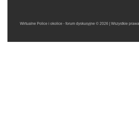
Wirtualne Police i okolice - forum dyskusyjne © 2026 | Wszystkie praw