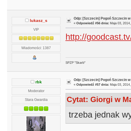
Odp: [Szczecin] Pogoń Szczecin w
lukasz_s
«
Odpowiedź #56 dnia:
Maja 03, 2014,
VIP
http://goodcast.tv
Wiadomości: 1387
SPZP "Skarb"
Odp: [Szczecin] Pogoń Szczecin w
rbk
«
Odpowiedź #57 dnia:
Maja 03, 2014,
Moderator
Cytat: Giorgi w Ma
Stara Gwardia
trzeba jednak w