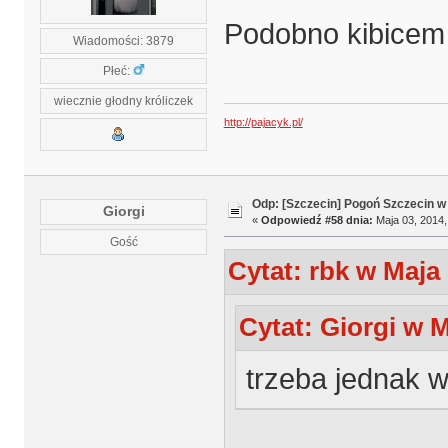
Podobno kibicem j
Wiadomości: 3879
Płeć:
wiecznie głodny króliczek
http://pajacyk.pl/
Odp: [Szczecin] Pogoń Szczecin w
Giorgi
«
Odpowiedź #58 dnia:
Maja 03, 2014,
Gość
Cytat: rbk w Maja 
Cytat: Giorgi w M
trzeba jednak 