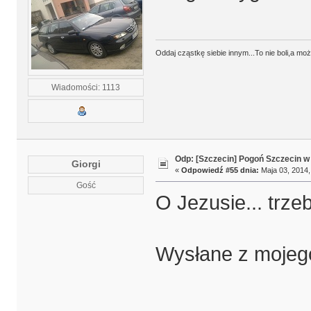
Oddaj cząstkę siebie innym...To nie boli,a mo
Wiadomości: 1113
Odp: [Szczecin] Pogoń Szczecin w
Giorgi
«
Odpowiedź #55 dnia:
Maja 03, 2014,
Gość
O Jezusie... trz
Wysłane z mojego