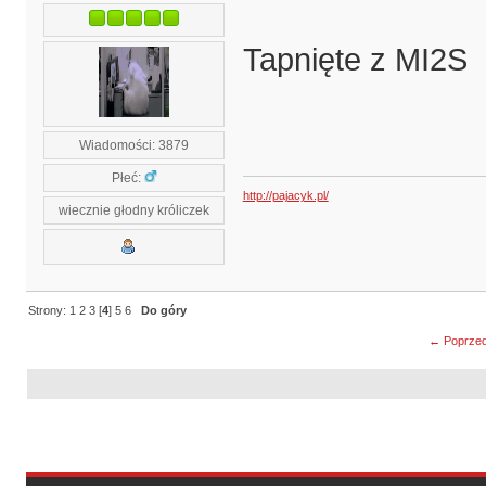
Tapnięte z MI2S
Wiadomości: 3879
Płeć:
http://pajacyk.pl/
wiecznie głodny króliczek
Strony:
1
2
3
[
4
]
5
6
Do góry
← Poprzed