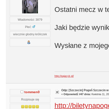
Ostatni mecz w t
Wiadomości: 3879
Jaki będzie wyni
Płeć:
wiecznie głodny króliczek
Wysłane z mojeg
http://pajacyk.pl/
Odp: [Szczecin] Pogoń Szczecin w
tommen0
«
Odpowiedź #47 dnia:
Kwietnia 11, 20
Rozpisuje się
http://biletynapog