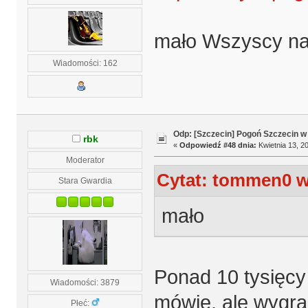
mało Wszyscy n
Wiadomości: 162
Odp: [Szczecin] Pogoń Szczecin w
rbk
«
Odpowiedź #48 dnia:
Kwietnia 13, 20
Moderator
Cytat: tommen0 w 
Stara Gwardia
mało
Ponad 10 tysięcy 
Wiadomości: 3879
mówię, ale wygral
Płeć: