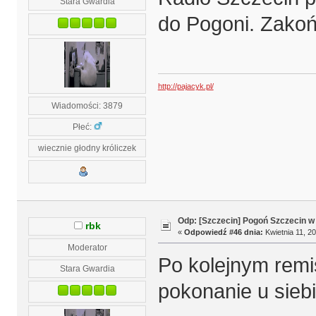
Stara Gwardia
do Pogoni. Zakońc
http://pajacyk.pl/
Wiadomości: 3879
Płeć:
wiecznie głodny króliczek
Odp: [Szczecin] Pogoń Szczecin w
rbk
«
Odpowiedź #46 dnia:
Kwietnia 11, 20
Moderator
Po kolejnym remi
Stara Gwardia
pokonanie u sieb