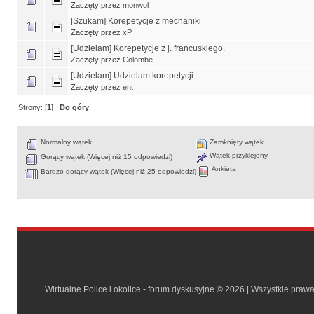
Zaczęty przez
monwol
[Szukam] Korepetycje z mechaniki
Zaczęty przez
xP
[Udzielam] Korepetycje z j. francuskiego.
Zaczęty przez
Colombe
[Udzielam] Udzielam korepetycji.
Zaczęty przez
ent
Strony: [
1
]
Do góry
Normalny wątek
Zamknięty wątek
Wątek przyklejony
Gorący wątek (Więcej niż 15 odpowiedzi)
Ankieta
Bardzo gorący wątek (Więcej niż 25 odpowiedzi)
Wirtualne Police i okolice - forum dyskusyjne © 2026 | Wszystkie praw