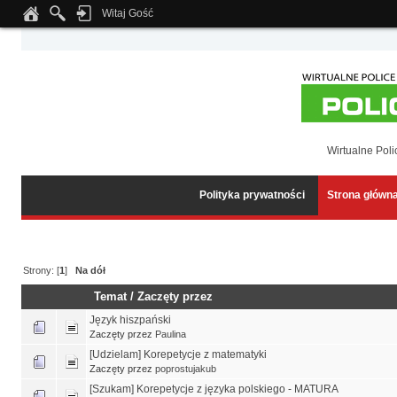
Witaj Gość
Notice
: Undefined index: tapatalk_body_hook in
/home/klient.dhosting.pl/wipmed
Wirtualne Poli
Polityka prywatności
Strona główn
Strony: [
1
]
Na dół
Temat
/
Zaczęty przez
Język hiszpański
Zaczęty przez
Paulina
[Udzielam] Korepetycje z matematyki
Zaczęty przez
poprostujakub
[Szukam] Korepetycje z języka polskiego - MATURA