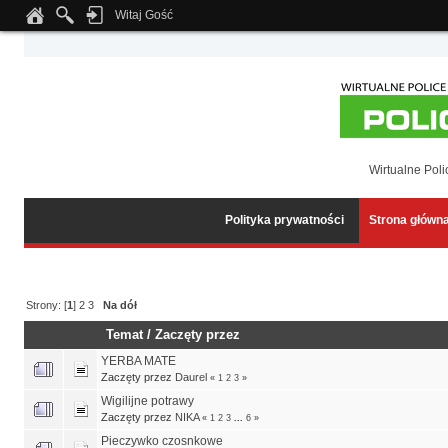
Witaj Gość
Notice
: Undefined index: tapatalk_body_hook in
/home/klient.dhosting.pl/wipmed
Wirtualne Poli
Polityka prywatności
Strona główn
Strony: [
1
]
2
3
Na dół
Temat
/
Zaczęty przez
YERBA MATE
Zaczęty przez
Daurel
«
1
2
3
»
Wigilijne potrawy
Zaczęty przez
NIKA
«
1
2
3
...
6
»
Pieczywko czosnkowe