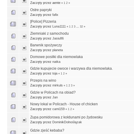
Zaczęty przez aente
«
1
2
»
Ostre papryki
Zaczęty przez
fafix
[Police] Pizzeria
Zaczęty przez
Luna1111
«
1
2
3
...
32
»
Ziemniaki z samochodu
Zaczęty przez
Jasiu86
Barwnik spożywczy
Zaczęty przez
planeta
Domowe posiłki dla niemowlaka
Zaczęty przez
natka
Gdzie kupujecie owoce i warzywa dla niemowlaka.
Zaczęty przez
toja
«
1
2
»
Przepis na wino
Zaczęty przez
mirkuls
«
1
2
3
»
Gdzie w Policach na obiad?
Zaczęty przez
Jan
Nowy lokal w Policach - House of chicken
Zaczęty przez
cami159
«
1
2
»
Zupa pomidorowa z kołdunami po źydowsku
Zaczęty przez
DominikDolnoślązak
Gdzie zjeść kebaba?