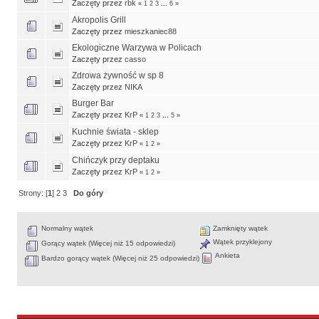
Zaczęty przez
rbk
«
1
2
3
...
6
»
Akropolis Grill
Zaczęty przez
mieszkaniec88
Ekologiczne Warzywa w Policach
Zaczęty przez
casso
Zdrowa żywność w sp 8
Zaczęty przez
NIKA
Burger Bar
Zaczęty przez
KrP
«
1
2
3
...
5
»
Kuchnie świata - sklep
Zaczęty przez
KrP
«
1
2
»
Chińczyk przy deptaku
Zaczęty przez
KrP
«
1
2
»
Strony: [
1
]
2
3
Do góry
Normalny wątek
Zamknięty wątek
Wątek przyklejony
Gorący wątek (Więcej niż 15 odpowiedzi)
Ankieta
Bardzo gorący wątek (Więcej niż 25 odpowiedzi)