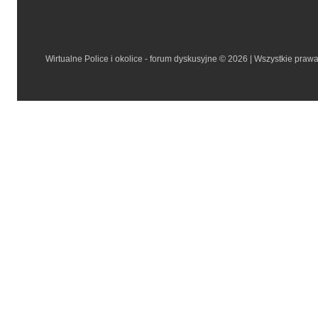
Wirtualne Police i okolice - forum dyskusyjne © 2026 | Wszystkie praw