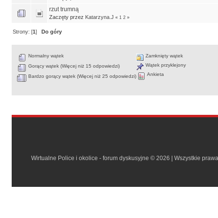
rzut trumną
Zaczęty przez
Katarzyna.J
«
1
2
»
Strony: [
1
]
Do góry
Normalny wątek
Zamknięty wątek
Wątek przyklejony
Gorący wątek (Więcej niż 15 odpowiedzi)
Ankieta
Bardzo gorący wątek (Więcej niż 25 odpowiedzi)
Wirtualne Police i okolice - forum dyskusyjne © 2026 | Wszystkie praw