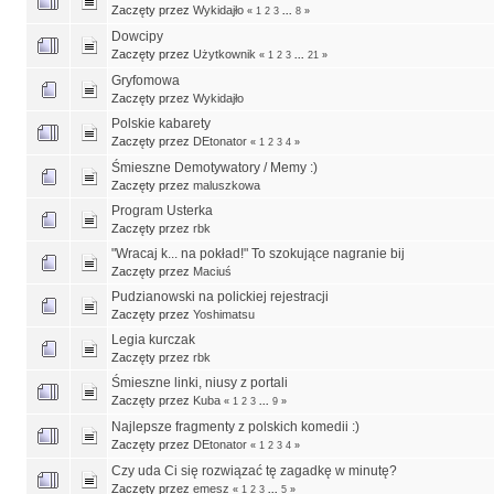
Zaczęty przez
Wykidajło
«
1
2
3
...
8
»
Dowcipy
Zaczęty przez
Użytkownik
«
1
2
3
...
21
»
Gryfomowa
Zaczęty przez
Wykidajło
Polskie kabarety
Zaczęty przez
DEtonator
«
1
2
3
4
»
Śmieszne Demotywatory / Memy :)
Zaczęty przez
maluszkowa
Program Usterka
Zaczęty przez
rbk
"Wracaj k... na pokład!" To szokujące nagranie bij
Zaczęty przez
Maciuś
Pudzianowski na polickiej rejestracji
Zaczęty przez
Yoshimatsu
Legia kurczak
Zaczęty przez
rbk
Śmieszne linki, niusy z portali
Zaczęty przez
Kuba
«
1
2
3
...
9
»
Najlepsze fragmenty z polskich komedii :)
Zaczęty przez
DEtonator
«
1
2
3
4
»
Czy uda Ci się rozwiązać tę zagadkę w minutę?
Zaczęty przez
emesz
«
1
2
3
...
5
»