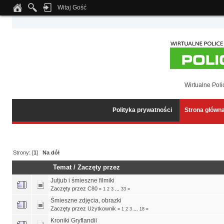
Witaj Gość
Notice
: Undefined index: tapatalk_body_hook in
/home/klient.dhosting.pl/wipmed
Wirtualne Poli
Polityka prywatności
Strona główn
Strony: [
1
]
Na dół
Temat
/
Zaczęty przez
Jutjub i śmieszne filmiki
Zaczęty przez
C80
«
1
2
3
...
33
»
Śmieszne zdjęcia, obrazki
Zaczęty przez
Użytkownik
«
1
2
3
...
18
»
Kroniki Gryflandii