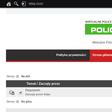
Witaj Gość
Notice
: Undefined index: tapatalk_body_hook in
/home/klient.dhosting.pl/wipmed
Wirtualne Poli
Polityka prywatności
Strona główn
Strony: [
1
]
Na dół
Temat
/
Zaczęty przez
Regulamin
Zaczęty przez
Kuba
Strony: [
1
]
Do góry