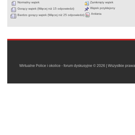
Normalny wątek
Zamknięty wątek
Wątek przyklejony
Gorący wątek (Więcej niż 15 odpowiedzi)
Ankieta
Bardzo gorący wątek (Więcej niż 25 odpowiedzi)
Wirtualne Police i okolice - forum dyskusyjne © 2026 | Wszystkie praw