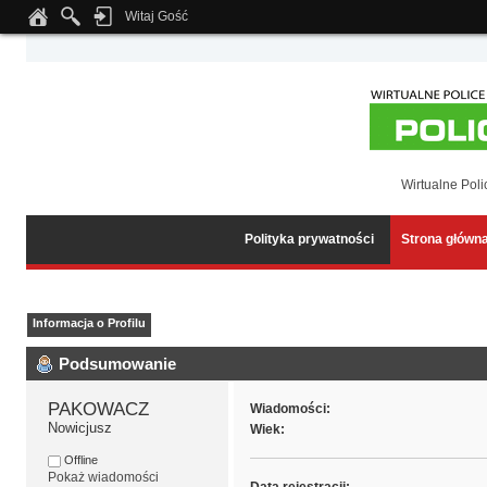
Witaj Gość
Notice
: Undefined index: tapatalk_body_hook in
/home/klient.dhosting.pl/wipmed
Wirtualne Poli
Polityka prywatności
Strona główn
Informacja o Profilu
Podsumowanie
PAKOWACZ 
Wiadomości:
Nowicjusz
Wiek:
Offline
Pokaż wiadomości