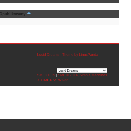
Opublikowany
Lucid Dreams - Theme by LinuxPanda
SMF 2.0.19
SMF © 2014
Simple Machines
|
,
XHTML
RSS
WAP2