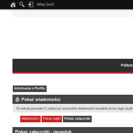
Witaj Gość
Notice
: Undefined index: tapatalk_body_hook in
/home/klient.dhosting.pl/wipmed
Polity
Informacja o Profilu
Pokaż wiadomości
Ta sekcja pozwala Ci zobaczyć wszystkie wiadomości wysłane przez tego użytk
Wiadomości
Pokaż wątki
Pokaż załączniki
Pokaż załączniki - jacewluk