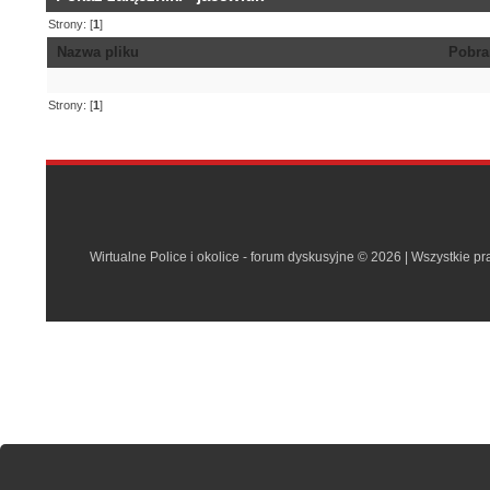
Strony: [
1
]
Nazwa pliku
Pobra
Strony: [
1
]
Wirtualne Police i okolice - forum dyskusyjne © 2026 | Wszystkie p