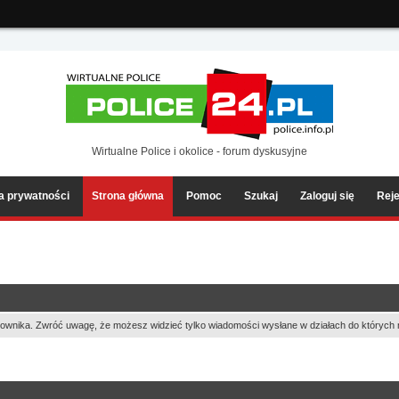
ia2/forum/Sources/Load.php(2501) : eval()'d code
on line
199
Wirtualne Police i okolice - forum dyskusyjne
ka prywatności
Strona główna
Pomoc
Szukaj
Zaloguj się
Reje
ownika. Zwróć uwagę, że możesz widzieć tylko wiadomości wysłane w działach do których 