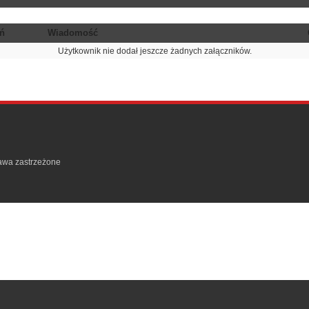
ń
Wiadomość
Użytkownik nie dodał jeszcze żadnych załączników.
rawa zastrzeżone