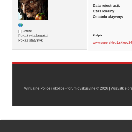
Data rejestracji:
Czas lokalny:
Ostatnio aktywny:
Offline
Pokaż wiadomości
Podpis:
Pokaż statystyki
www.supersklep1.sklepy24
Wirtualne Police i okolice - forum dyskusyjne © 2026 | Wszystkie p