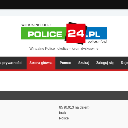
ia2/forum/Sources/Load.php(2501) : eval()'d code
on line
199
Wirtualne Police i okolice - forum dyskusyjne
ka prywatności
Strona główna
Pomoc
Szukaj
Zaloguj się
Reje
85 (0.013 na dzień)
brak
Police