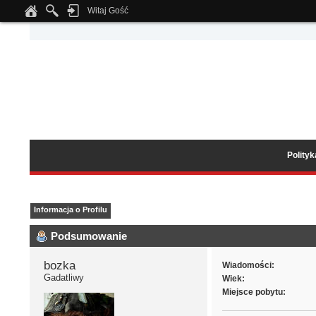
Witaj Gość
Notice
: Undefined index: tapatalk_body_hook in
/home/klient.dhosting.pl/wipmed
Polity
Informacja o Profilu
Podsumowanie
bozka 
Wiadomości:
Gadatliwy
Wiek:
Miejsce pobytu: