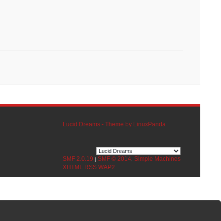
Lucid Dreams - Theme by LinuxPanda
SMF 2.0.19
SMF © 2014
Simple Machines
|
,
XHTML
RSS
WAP2