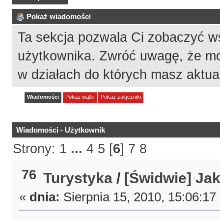
Pokaż wiadomości
Ta sekcja pozwala Ci zobaczyć w
użytkownika. Zwróć uwagę, że mo
w działach do których masz aktua
Wiadomości
Pokaż wątki
Pokaż załączniki
Wiadomości - Użytkownik
Strony:
1
...
4
5
[
6
]
7
8
76
Turystyka
/
[Świdwie] Ja
«
dnia:
Sierpnia 15, 2010, 15:06:17