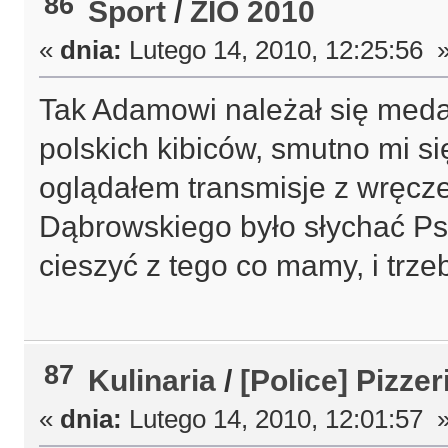
86
Sport
/
ZIO 2010
«
dnia:
Lutego 14, 2010, 12:25:56 
Tak Adamowi należał się medal, 
polskich kibiców, smutno mi si
oglądałem transmisje z wręcz
Dąbrowskiego było słychać Psa
cieszyć z tego co mamy, i trze
87
Kulinaria
/
[Police] Pizzer
«
dnia:
Lutego 14, 2010, 12:01:57 