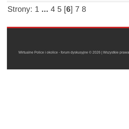
Strony:
1
...
4
5
[
6
]
7
8
Wirtualne Police i okolice - forum dyskusyjne © 2026 | Wszystkie praw