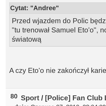
Cytat: "Andree"
Przed wjazdem do Polic będz
"tu trenował Samuel Eto'o", 
światową
A czy Eto'o nie zakończył kari
80
Sport
/
[Police] Fan Clu