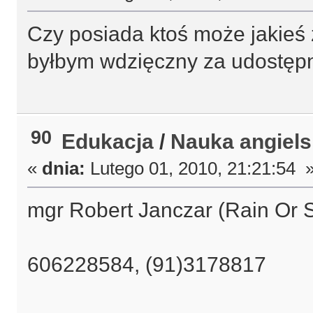
Czy posiada ktoś może jakieś zd
byłbym wdzięczny za udostępn
90
Edukacja
/
Nauka angiels
«
dnia:
Lutego 01, 2010, 21:21:54 
mgr Robert Janczar (Rain Or 
606228584, (91)3178817