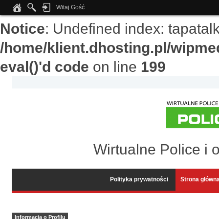
Witaj Gość
Notice
: Undefined index: tapata
/home/klient.dhosting.pl/wipme
eval()'d code
on line
199
Wirtualne Police i 
Polityka prywatności
Strona główn
Informacja o Profilu