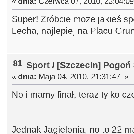
«
dnia:
Czerwca 07, 2010, 23:04:0
Super! Zróbcie może jakieś sp
Lecha, najlepiej na Placu Gru
81
Sport
/
[Szczecin] Pogoń
«
dnia:
Maja 04, 2010, 21:31:47 »
No i mamy finał, teraz tylko c
Jednak Jagielonia, no to 22 