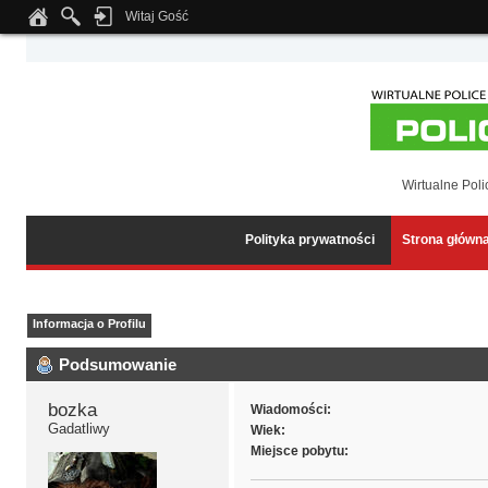
Witaj Gość
Notice
: Undefined index: tapatalk_body_hook in
/home/klient.dhosting.pl/wipmed
Wirtualne Poli
Polityka prywatności
Strona główn
Informacja o Profilu
Podsumowanie
bozka 
Wiadomości:
Gadatliwy
Wiek:
Miejsce pobytu: