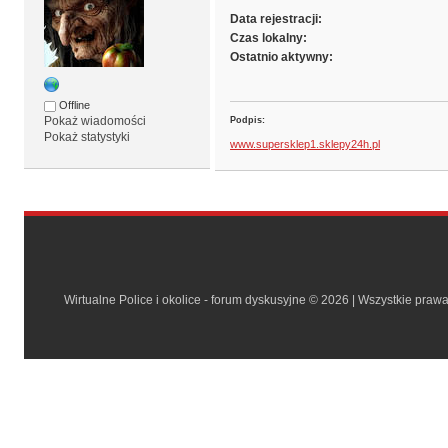
Data rejestracji:
Czas lokalny:
Ostatnio aktywny:
Offline
Pokaż wiadomości
Podpis:
Pokaż statystyki
www.supersklep1.sklepy24h.pl
Wirtualne Police i okolice - forum dyskusyjne © 2026 | Wszystkie praw