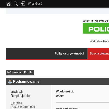
Witaj Gość
Notice
: Undefined index: tapatalk_body_hook in
/home/klient.dhosting.pl/wipmed
Wirtualne Poli
Polityka prywatności
Strona główn
Informacja o Profilu
Podsumowanie
piotrch 
Wiadomości:
Rozpisuje się
Wiek:
Offline
Pokaż wiadomości