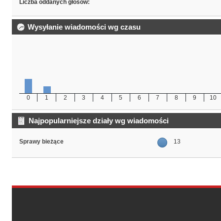
Liczba oddanych głosów:
Wysyłanie wiadomości wg czasu
0
1
2
3
4
5
6
7
8
9
10
Najpopularniejsze działy wg wiadomości
Sprawy bieżące
13