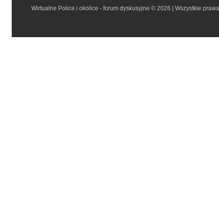
Wirtualne Police i okolice - forum dyskusyjne © 2026 | Wszystkie praw