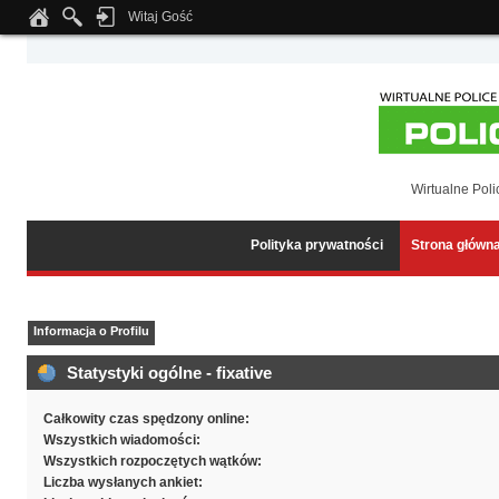
Witaj Gość
Notice
: Undefined index: tapatalk_body_hook in
/home/klient.dhosting.pl/wipmed
Wirtualne Poli
Polityka prywatności
Strona główn
Informacja o Profilu
Statystyki ogólne - fixative
Całkowity czas spędzony online:
Wszystkich wiadomości:
Wszystkich rozpoczętych wątków:
Liczba wysłanych ankiet: