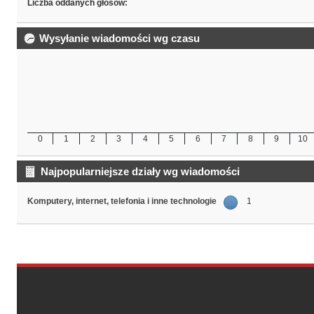
Liczba oddanych głosów:
Wysyłanie wiadomości wg czasu
0
1
2
3
4
5
6
7
8
9
10
Najpopularniejsze działy wg wiadomości
Komputery, internet, telefonia i inne technologie
1