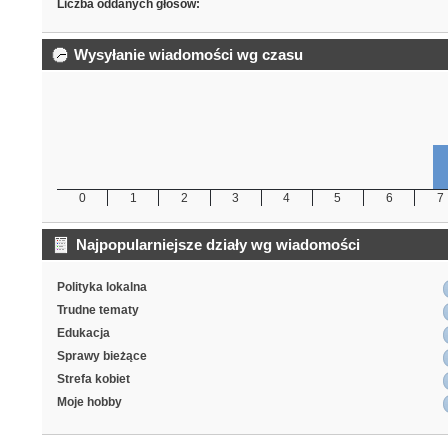
Liczba oddanych głosów:
Wysyłanie wiadomości wg czasu
0
1
2
3
4
5
6
7
Najpopularniejsze działy wg wiadomości
Polityka lokalna
Trudne tematy
Edukacja
Sprawy bieżące
Strefa kobiet
Moje hobby