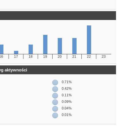
16
17
18
19
20
21
22
23
wg aktywności
0.71%
0.42%
0.11%
0.09%
0.04%
0.01%