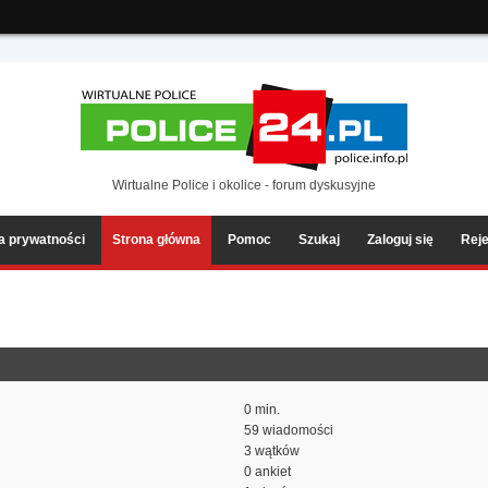
ia2/forum/Sources/Load.php(2501) : eval()'d code
on line
199
Wirtualne Police i okolice - forum dyskusyjne
ka prywatności
Strona główna
Pomoc
Szukaj
Zaloguj się
Reje
0 min.
59 wiadomości
3 wątków
0 ankiet