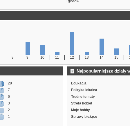
1 głosów
8
9
10
11
12
13
14
15
Najpopularniejsze działy 
28
Edukacja
7
Polityka lokalna
6
Trudne tematy
3
Strefa kobiet
2
Moje hobby
1
Sprawy bieżące