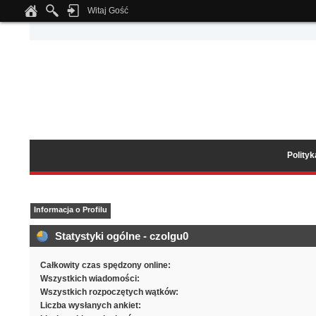
Witaj Gość
Notice
: Undefined index: tapatalk_body_hook in
/home/klient.dhosting.pl/wipmed
Polity
Informacja o Profilu
Statystyki ogólne - czolgu0
Całkowity czas spędzony online:
Wszystkich wiadomości:
Wszystkich rozpoczętych wątków:
Liczba wysłanych ankiet: