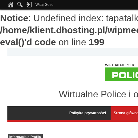
Witaj Gość
Notice
: Undefined index: tapata
/home/klient.dhosting.pl/wipme
eval()'d code
on line
199
Wirtualne Police i 
Polityka prywatności
Strona główn
Informacja o Profilu