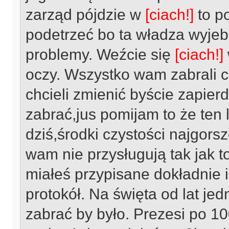
zarząd pójdzie w
[ciach!]
to p
podetrzeć bo ta władza wyje
problemy. Weźcie się
[ciach!]
oczy. Wszystko wam zabrali co
chcieli zmienić byście zapierd
zabrać,jus pomijam to że ten 
dziś,środki czystości najgors
wam nie przysługują tak jak t
miałeś przypisane dokładnie il
protokół. Na święta od lat jed
zabrać by było. Prezesi po 10