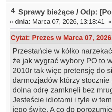
4
Sprawy bieżące
/
Odp: [Po
«
dnia:
Marca 07, 2026, 13:18:41 »
Cytat: Prezes w Marca 07, 2026
Przestańcie w kółko narzeka
że jak wygrać wybory PO to w
2010r tak więc pretensję do s
darmozjadów którzy stocznie 
dolna odrę zamknęli bez mrug
Jesteście idiotami i tyle w te
jego świtę. A co do porozumie