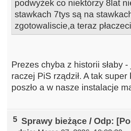
podwyżek co niektórzy 8lat ni
stawkach 7tys są na stawkach
zgotowaliscie,a teraz płaczeci
Prezes chyba z historii słaby -
raczej PiS rządził. A tak supe
poszło a w nasze instalacje m
5
Sprawy bieżące
/
Odp: [Po