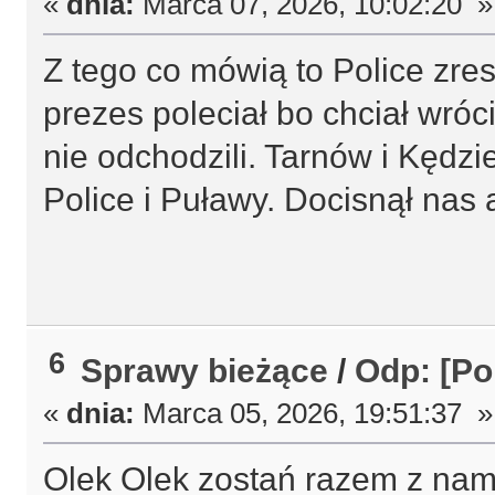
«
dnia:
Marca 07, 2026, 10:02:20 »
Z tego co mówią to Police zres
prezes poleciał bo chciał wróc
nie odchodzili. Tarnów i Kędzi
Police i Puławy. Docisnął nas 
6
Sprawy bieżące
/
Odp: [Po
«
dnia:
Marca 05, 2026, 19:51:37 »
Olek Olek zostań razem z nami!