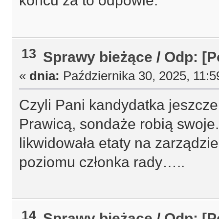
końcu za to odpowie.
13
Sprawy bieżące
/
Odp: [P
«
dnia:
Października 30, 2025, 11:5
Czyli Pani kandydatka jeszcze
Prawicą, sondaże robią swoje
likwidowała etaty na zarządzie
poziomu członka rady…..
14
Sprawy bieżące
/
Odp: [P