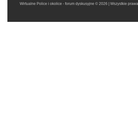
Wirtualne Police i okolice - forum dyskusyjne © 2026 | Wszystkie praw