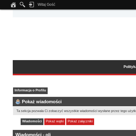
Witaj Gość
Notice
: Undefined index: tapatalk_body_hook in
/home/klient.dhosting.pl/wipmed
Polity
Informacja o Profilu
Pokaż wiadomości
Ta sekcja pozwala Ci zobaczyć wszystkie wiadomości wysłane przez tego użytk
Wiadomości
Pokaż wątki
Pokaż załączniki
Wiadomości - oli