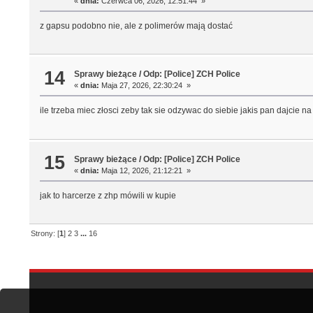
«
dnia:
Czerwca 06, 2026, 12:51:44 »
z gapsu podobno nie, ale z polimerów mają dostać
14
Sprawy bieżące
/
Odp: [Police] ZCH Police
«
dnia:
Maja 27, 2026, 22:30:24 »
ile trzeba miec złosci zeby tak sie odzywac do siebie jakis pan dajcie na
15
Sprawy bieżące
/
Odp: [Police] ZCH Police
«
dnia:
Maja 12, 2026, 21:12:21 »
jak to harcerze z zhp mówili w kupie
Strony: [
1
]
2
3
...
16