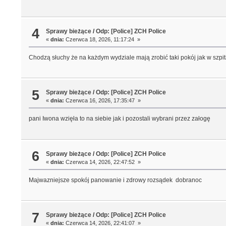
4
Sprawy bieżące
/
Odp: [Police] ZCH Police
«
dnia:
Czerwca 18, 2026, 11:17:24 »
Chodzą słuchy że na każdym wydziale mają zrobić taki pokój jak w szpi
5
Sprawy bieżące
/
Odp: [Police] ZCH Police
«
dnia:
Czerwca 16, 2026, 17:35:47 »
pani Iwona wzięła to na siebie jak i pozostali wybrani przez załogę
6
Sprawy bieżące
/
Odp: [Police] ZCH Police
«
dnia:
Czerwca 14, 2026, 22:47:52 »
Majwazniejsze spokój panowanie i zdrowy rozsądek dobranoc
7
Sprawy bieżące
/
Odp: [Police] ZCH Police
«
dnia:
Czerwca 14, 2026, 22:41:07 »