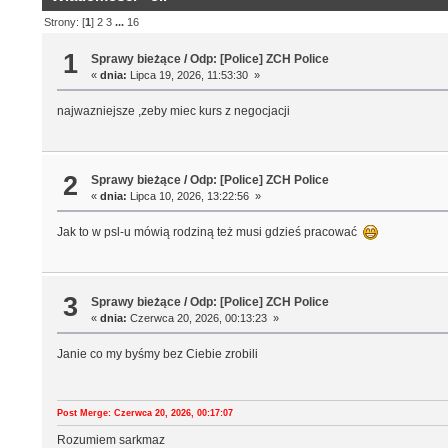
Strony: [
1
]
2
3
...
16
1
Sprawy bieżące
/
Odp: [Police] ZCH Police
«
dnia:
Lipca 19, 2026, 11:53:30 »
najwazniejsze ,zeby miec kurs z negocjacji
2
Sprawy bieżące
/
Odp: [Police] ZCH Police
«
dnia:
Lipca 10, 2026, 13:22:56 »
Jak to w psl-u mówią rodziną też musi gdzieś pracować
3
Sprawy bieżące
/
Odp: [Police] ZCH Police
«
dnia:
Czerwca 20, 2026, 00:13:23 »
Janie co my byśmy bez Ciebie zrobili
Post Merge: Czerwca 20, 2026, 00:17:07
Rozumiem sarkmaz