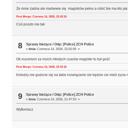
Że mnie żadna ale martwwie się magistrów pełno a robić bie ma kto jak
Post Merge: Czerwca 14, 2026, 22:42:24
Coś poszło nie tak
8
Sprawy bieżące
/
Odp: [Police] ZCH Police
«
dnia:
Czerwca 14, 2026, 22:02:00 »
Ok rozumiem za moich młodych czasów magister to był gość
Post Merge: Czerwca 14, 2026, 22:33:32
Koledzy nie gudzcie się na takie rozwiązanie nie będzie cie mieli życia 
9
Sprawy bieżące
/
Odp: [Police] ZCH Police
«
dnia:
Czerwca 14, 2026, 21:47:53 »
Wytłumacz