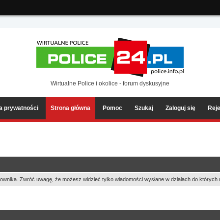
ia2/forum/Sources/Load.php(2501) : eval()'d code
on line
199
Wirtualne Police i okolice - forum dyskusyjne
ka prywatności
Strona główna
Pomoc
Szukaj
Zaloguj się
Reje
ownika. Zwróć uwagę, że możesz widzieć tylko wiadomości wysłane w działach do których 