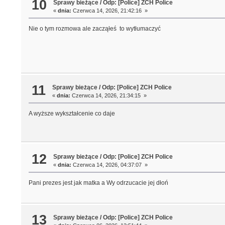
10
Sprawy bieżące
/
Odp: [Police] ZCH Police
«
dnia:
Czerwca 14, 2026, 21:42:16 »
Nie o tym rozmowa ale zacząłeś to wytłumaczyć
11
Sprawy bieżące
/
Odp: [Police] ZCH Police
«
dnia:
Czerwca 14, 2026, 21:34:15 »
A wyższe wykształcenie co daje
12
Sprawy bieżące
/
Odp: [Police] ZCH Police
«
dnia:
Czerwca 14, 2026, 04:37:07 »
Pani prezes jest jak matka a Wy odrzucacie jej dłoń
13
Sprawy bieżące
/
Odp: [Police] ZCH Police