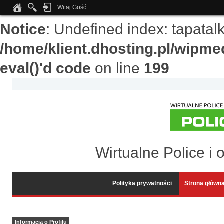
Witaj Gość
Notice
: Undefined index: tapata
/home/klient.dhosting.pl/wipme
eval()'d code
on line
199
Wirtualne Police i 
Polityka prywatności
Strona główn
Informacja o Profilu