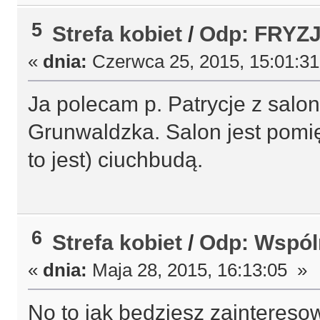
5
Strefa kobiet
/
Odp: FRYZ
«
dnia:
Czerwca 25, 2015, 15:01:3
Ja polecam p. Patrycje z salon
Grunwaldzka. Salon jest pomi
to jest) ciuchbudą.
6
Strefa kobiet
/
Odp: Wspóln
«
dnia:
Maja 28, 2015, 16:13:05 »
No to jak będziesz zainteres