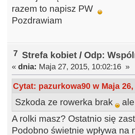
razem to napisz PW
Pozdrawiam
7
Strefa kobiet
/
Odp: Wspóln
«
dnia:
Maja 27, 2015, 10:02:16 »
Cytat: pazurkowa90 w Maja 26, 
Szkoda ze rowerka brak
ale
A rolki masz? Ostatnio się za
Podobno świetnie wpływa na no