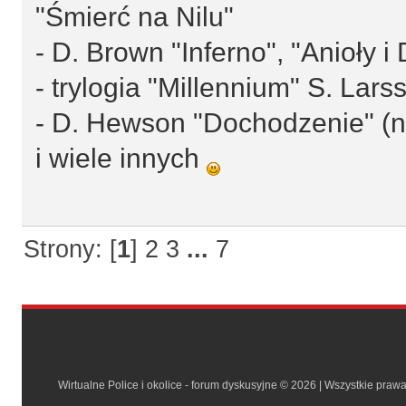
"Śmierć na Nilu"
- D. Brown "Inferno", "Anioły 
- trylogia "Millennium" S. Lars
- D. Hewson "Dochodzenie" (na
i wiele innych
Strony: [
1
]
2
3
...
7
Wirtualne Police i okolice - forum dyskusyjne © 2026 | Wszystkie praw