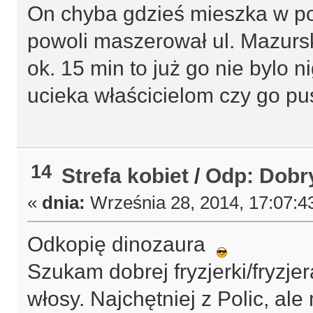
On chyba gdzieś mieszka w pob
powoli maszerował ul. Mazurs
ok. 15 min to już go nie bylo 
ucieka właścicielom czy go p
14
Strefa kobiet
/
Odp: Dobry
«
dnia:
Września 28, 2014, 17:07:4
Odkopię dinozaura
Szukam dobrej fryzjerki/fryzjer
włosy. Najchętniej z Polic, al