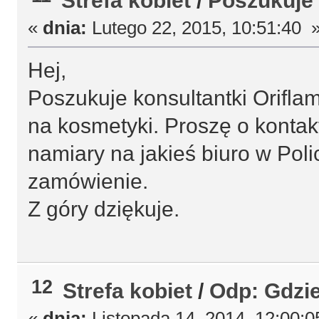
«
dnia:
Lutego 22, 2015, 10:51:40 
Hej,
Poszukuje konsultantki Orifl
na kosmetyki. Proszę o kontak
namiary na jakieś biuro w Pol
zamówienie.
Z góry dziękuje.
12
Strefa kobiet
/
Odp: Gdzie
«
dnia:
Listopada 14, 2014, 12:00:0