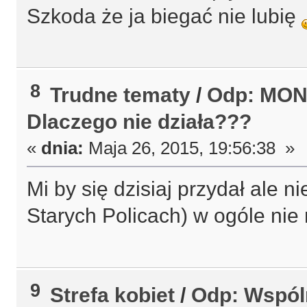
Szkoda że ja biegać nie lubię
8
Trudne tematy
/
Odp: MON
Dlaczego nie działa???
«
dnia:
Maja 26, 2015, 19:56:38 »
Mi by się dzisiaj przydał ale n
Starych Policach) w ogóle ni
9
Strefa kobiet
/
Odp: Wspóln