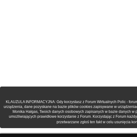
KLAUZULA INFORMACYJNA: Gdy korzystasz z Forum Wirtualnych Polic - forum.po
urządzenia, dane pozyskane na bazie plików cookies zapisywane w urządzenia
Monika Hałgas, Twoich danych osobowych zapisanych w bazie danych w post
umożliwiających prawidłowe korzystanie z Forum. Korzystając z Forum każdy
przetwarzane zgłoś ten fakt w celu usunięcia k