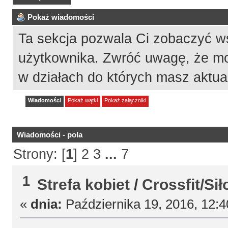
Pokaż wiadomości
Ta sekcja pozwala Ci zobaczyć w
użytkownika. Zwróć uwagę, że mo
w działach do których masz aktua
Wiadomości
Pokaż wątki
Pokaż załączniki
Wiadomości - pola
Strony: [
1
]
2
3
...
7
1
Strefa kobiet
/
Crossfit/Si
«
dnia:
Października 19, 2016, 12: