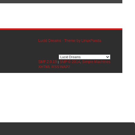
Lucid Dreams - Theme by LinuxPanda
SMF 2.0.19
SMF © 2014
Simple Machines
|
,
XHTML
RSS
WAP2