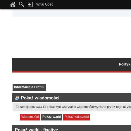
Witaj Gość
Notice
: Undefined index: tapatalk_body_hook in
/home/klient.dhosting.pl/wipmed
Polity
Informacja o Profilu
Pokaż wiadomości
Ta sekcja pozwala Ci zobaczyć wszystkie wiadomości wysłane przez tego użytk
Wiadomości
Pokaż wątki
Pokaż załączniki
Pokaż wątki - fixative