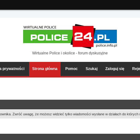
ia2/forum/Sources/Load.php(2501) : eval()'d code
on line
199
Wirtualne Police i okolice - forum dyskusyjne
ka prywatności
Strona główna
Pomoc
Szukaj
Zaloguj się
Reje
ownika. Zwróć uwagę, że możesz widzieć tylko wiadomości wysłane w działach do których 