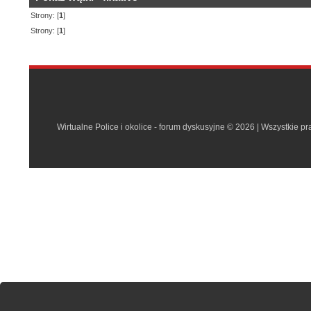
Strony: [
1
]
Strony: [
1
]
Wirtualne Police i okolice - forum dyskusyjne © 2026 | Wszystkie p