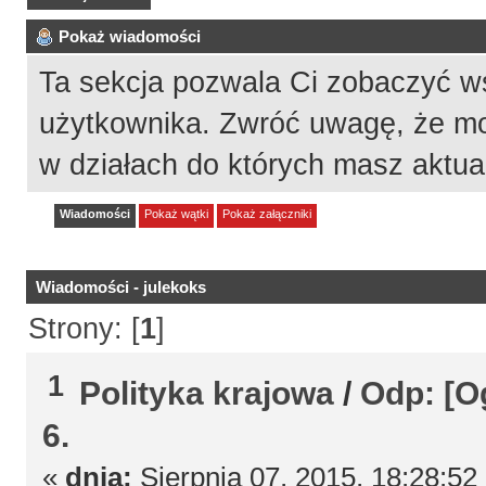
Pokaż wiadomości
Ta sekcja pozwala Ci zobaczyć w
użytkownika. Zwróć uwagę, że mo
w działach do których masz aktua
Wiadomości
Pokaż wątki
Pokaż załączniki
Wiadomości - julekoks
Strony: [
1
]
1
Polityka krajowa
/
Odp: [Og
6.
«
dnia:
Sierpnia 07, 2015, 18:28:52