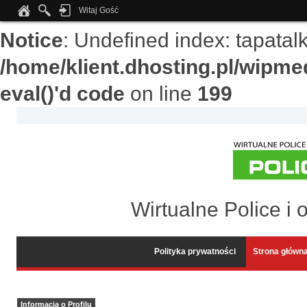
Witaj Gość
Notice
: Undefined index: tapata
/home/klient.dhosting.pl/wipme
eval()'d code
on line
199
Wirtualne Police i 
Polityka prywatności
Strona główn
Informacja o Profilu