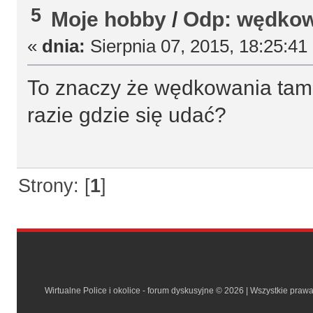
5
Moje hobby
/
Odp: wędkow
«
dnia:
Sierpnia 07, 2015, 18:25:41
To znaczy że wędkowania tam 
razie gdzie się udać?
Strony: [
1
]
Wirtualne Police i okolice - forum dyskusyjne © 2026 | Wszystkie praw