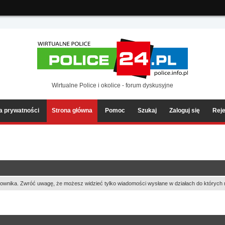
ia2/forum/Sources/Load.php(2501) : eval()'d code
on line
199
Wirtualne Police i okolice - forum dyskusyjne
ka prywatności
Strona główna
Pomoc
Szukaj
Zaloguj się
Reje
ownika. Zwróć uwagę, że możesz widzieć tylko wiadomości wysłane w działach do których 