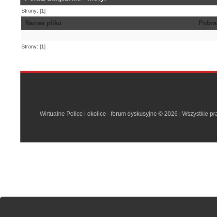
Strony: [
1
]
Nazwa pliku
Pobra
Strony: [
1
]
Wirtualne Police i okolice - forum dyskusyjne © 2026 | Wszystkie p