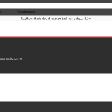
ń
Wiadomość
Użytkownik nie dodał jeszcze żadnych załączników.
rawa zastrzeżone