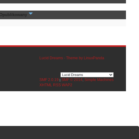
Opublikowany
Lucid Dreams - Theme by LinuxPanda
SMF 2.0.19
SMF © 2014
Simple Machines
|
,
XHTML
RSS
WAP2