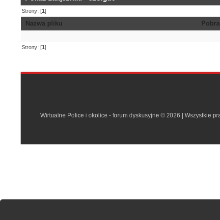
Strony: [
1
]
Nazwa pliku
Pobra
Strony: [
1
]
Wirtualne Police i okolice - forum dyskusyjne © 2026 | Wszystkie p