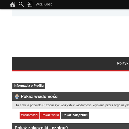
Witaj Gość
Notice
: Undefined index: tapatalk_body_hook in
/home/klient.dhosting.pl/wipmed
Polity
Informacja o Profilu
Pokaż wiadomości
Ta sekcja pozwala Ci zobaczyć wszystkie wiadomości wysłane przez tego użytk
Wiadomości
Pokaż wątki
Pokaż załączniki
Pokaż załączniki - czolgu0