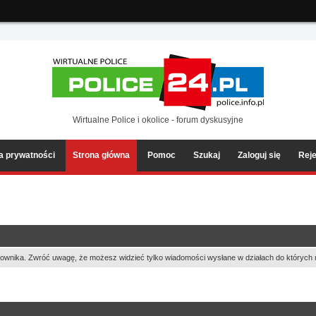
ia2/forum/Sources/Load.php(2501) : eval()'d code
on line
199
Wirtualne Police i okolice - forum dyskusyjne
ka prywatności
Strona główna
Pomoc
Szukaj
Zaloguj się
Reje
ownika. Zwróć uwagę, że możesz widzieć tylko wiadomości wysłane w działach do których 