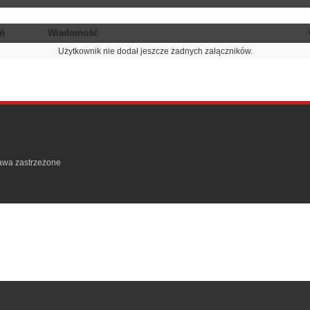
ń
Wiadomość
Użytkownik nie dodał jeszcze żadnych załączników.
rawa zastrzeżone