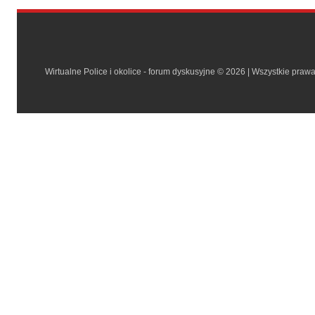
Wirtualne Police i okolice - forum dyskusyjne © 2026 | Wszystkie praw