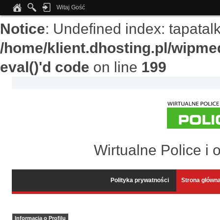
Witaj Gość
Notice
: Undefined index: tapata
/home/klient.dhosting.pl/wipme
eval()'d code
on line
199
Wirtualne Police i 
Polityka prywatności
Strona główn
Informacja o Profilu