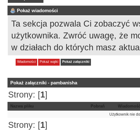
Pokaż wiadomości
Ta sekcja pozwala Ci zobaczyć w
użytkownika. Zwróć uwagę, że mo
w działach do których masz aktua
Wiadomości
Pokaż wątki
Pokaż załączniki
Pokaż załączniki - pambanisha
Strony: [
1
]
Nazwa pliku
Pobrań
Wiadomoś
Użytkownik nie do
Strony: [
1
]